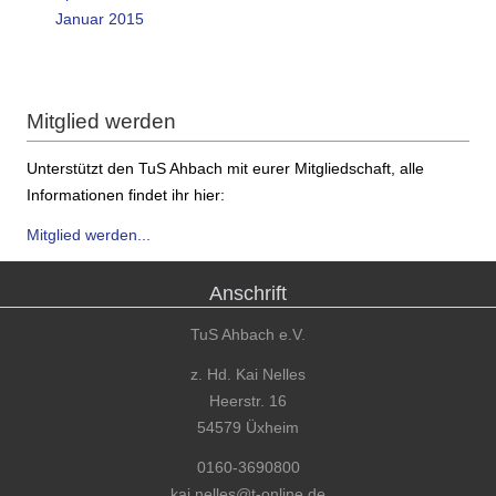
Januar 2015
Mitglied werden
Unterstützt den TuS Ahbach mit eurer Mitgliedschaft, alle
Informationen findet ihr hier:
Mitglied werden...
Anschrift
TuS Ahbach e.V.
z. Hd. Kai Nelles
Heerstr. 16
54579 Üxheim
0160-3690800
kai.nelles@t-online.de