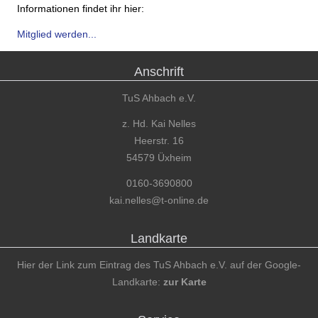
Informationen findet ihr hier:
Mitglied werden...
Anschrift
TuS Ahbach e.V.
z. Hd. Kai Nelles
Heerstr. 16
54579 Üxheim
0160-3690800
kai.nelles@t-online.de
Landkarte
Hier der Link zum Eintrag des TuS Ahbach e.V. auf der Google-
Landkarte:
zur Karte