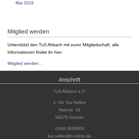
Mai 2015
Mitglied werden
Unterstützt den TuS Ahbach mit eurer Mitgliedschaft, alle
Informationen findet ihr hier:
Mitglied werden...
Anschrift
TuS Ahbach e.V.
z. Hd. Kai Nelles
Heerstr. 16
54579 Üxheim
0160-3690800
kai.nelles@t-online.de