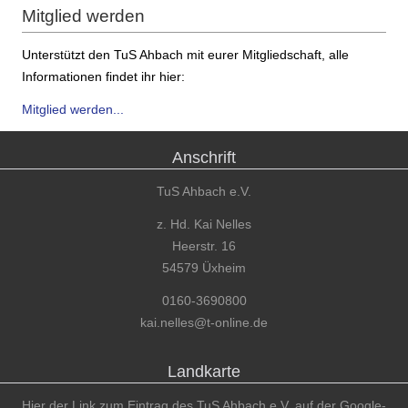
Mitglied werden
Unterstützt den TuS Ahbach mit eurer Mitgliedschaft, alle
Informationen findet ihr hier:
Mitglied werden...
Anschrift
TuS Ahbach e.V.
z. Hd. Kai Nelles
Heerstr. 16
54579 Üxheim
0160-3690800
kai.nelles@t-online.de
Landkarte
Hier der Link zum Eintrag des TuS Ahbach e.V. auf der Google-