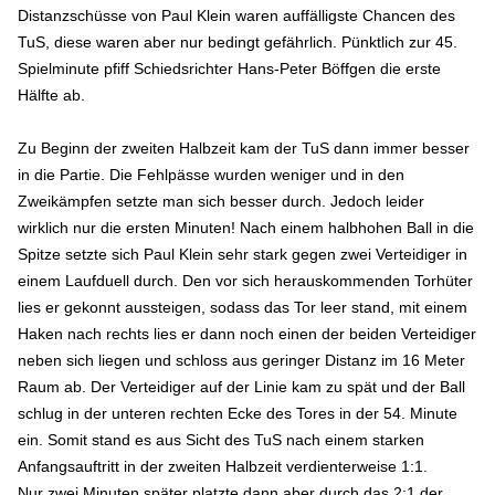
Distanzschüsse von Paul Klein waren auffälligste Chancen des
TuS, diese waren aber nur bedingt gefährlich. Pünktlich zur 45.
Spielminute pfiff Schiedsrichter Hans-Peter Böffgen die erste
Hälfte ab.
Zu Beginn der zweiten Halbzeit kam der TuS dann immer besser
in die Partie. Die Fehlpässe wurden weniger und in den
Zweikämpfen setzte man sich besser durch. Jedoch leider
wirklich nur die ersten Minuten! Nach einem halbhohen Ball in die
Spitze setzte sich Paul Klein sehr stark gegen zwei Verteidiger in
einem Laufduell durch. Den vor sich herauskommenden Torhüter
lies er gekonnt aussteigen, sodass das Tor leer stand, mit einem
Haken nach rechts lies er dann noch einen der beiden Verteidiger
neben sich liegen und schloss aus geringer Distanz im 16 Meter
Raum ab. Der Verteidiger auf der Linie kam zu spät und der Ball
schlug in der unteren rechten Ecke des Tores in der 54. Minute
ein. Somit stand es aus Sicht des TuS nach einem starken
Anfangsauftritt in der zweiten Halbzeit verdienterweise 1:1.
Nur zwei Minuten später platzte dann aber durch das 2:1 der