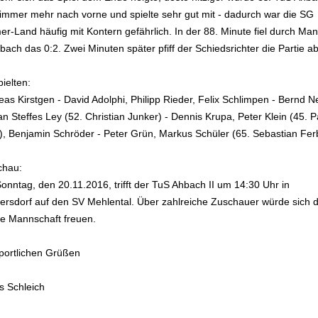
 immer mehr nach vorne und spielte sehr gut mit - dadurch war die SG
r-Land häufig mit Kontern gefährlich. In der 88. Minute fiel durch Man
ch das 0:2. Zwei Minuten später pfiff der Schiedsrichter die Partie ab
ielten:
as Kirstgen - David Adolphi, Philipp Rieder, Felix Schlimpen - Bernd Ne
an Steffes Ley (52. Christian Junker) - Dennis Krupa, Peter Klein (45. P
n), Benjamin Schröder - Peter Grün, Markus Schüler (65. Sebastian Fer
chau:
onntag, den 20.11.2016, trifft der TuS Ahbach II um 14:30 Uhr in
ersdorf auf den SV Mehlental. Über zahlreiche Zuschauer würde sich d
te Mannschaft freuen.
sportlichen Grüßen
s Schleich