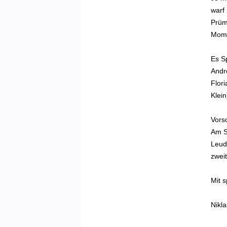
warf
Prüme
Momba
Es Sp
Andre
Flori
Klei
Vors
Am S
Leud
zwei
Mit 
Nikla