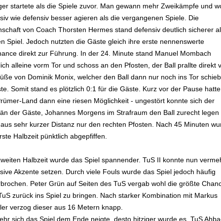
iger startete als die Spiele zuvor. Man gewann mehr Zweikämpfe und wo
siv wie defensiv besser agieren als die vergangenen Spiele. Die
schaft von Coach Thorsten Hermes stand defensiv deutlich sicherer al
en Spiel. Jedoch nutzten die Gäste gleich ihre erste nennenswerte
hance direkt zur Führung. In der 24. Minute stand Manuel Mombach
lich alleine vorm Tor und schoss an den Pfosten, der Ball prallte direkt 
Füße von Dominik Monix, welcher den Ball dann nur noch ins Tor schie
e. Somit stand es plötzlich 0:1 für die Gäste. Kurz vor der Pause hatte
rümer-Land dann eine riesen Möglichkeit - ungestört konnte sich der
tän der Gäste, Johannes Morgens im Strafraum den Ball zurecht legen -
 aus sehr kurzer Distanz nur den rechten Pfosten. Nach 45 Minuten wu
rste Halbzeit pünktlich abgepfiffen.
zweiten Halbzeit wurde das Spiel spannender. TuS II konnte nun verme
nsive Akzente setzen. Durch viele Fouls wurde das Spiel jedoch häufig
rbrochen. Peter Grün auf Seiten des TuS vergab wohl die größte Chan
TuS zurück ins Spiel zu bringen. Nach starker Kombination mit Markus
ler verzog dieser aus 16 Metern knapp.
ehr sich das Spiel dem Ende neigte, desto hitziger wurde es. TuS Ahba