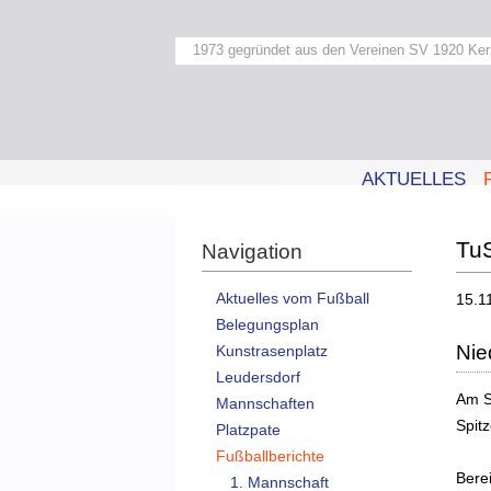
1973 gegründet aus den Vereinen SV 1920 Ker
AKTUELLES
TuS
Navigation
Aktuelles vom Fußball
15.1
Belegungsplan
Nie
Kunstrasenplatz
Leudersdorf
Am S
Mannschaften
Spitz
Platzpate
Fußballberichte
Bere
1. Mannschaft