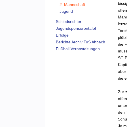
biss
2. Mannschaft
offen
Jugend
Mann
Schiedsrichter
letzt
Jugendsponsorentafel
Torc
Erfolge
plötz
Berichte Archiv TuS Ahbach
die 
Fußball Veranstaltungen
musst
SG P
Kapi
aber
die e
Zur 
offe
unte
den 
Schü
Je m