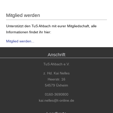
Mitglied werden
Unterstützt den TuS Ahbach mit eurer Mitgliedschaft, alle
Informationen findet ihr hier:
Mitglied werden...
Anschrift
TuS Ahbach e.V.
z. Hd. Kai Nelles
Heerstr. 16
54579 Üxheim
0160-3690800
kai.nelles@t-online.de