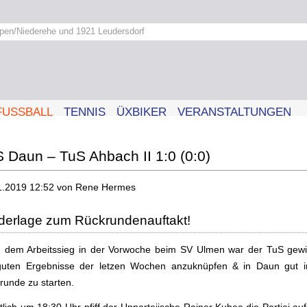
pen/Niederehe und 1921 Leudersdorf
FUSSBALL
TENNIS
ÜXBIKER
VERANSTALTUNGEN
 Daun – TuS Ahbach II 1:0 (0:0)
1.2019 12:52
von Rene Hermes
derlage zum Rückrundenauftakt!
 dem Arbeitssieg in der Vorwoche beim SV Ulmen war der TuS gewil
guten Ergebnisse der letzen Wochen anzuknüpfen & in Daun gut i
runde zu starten.