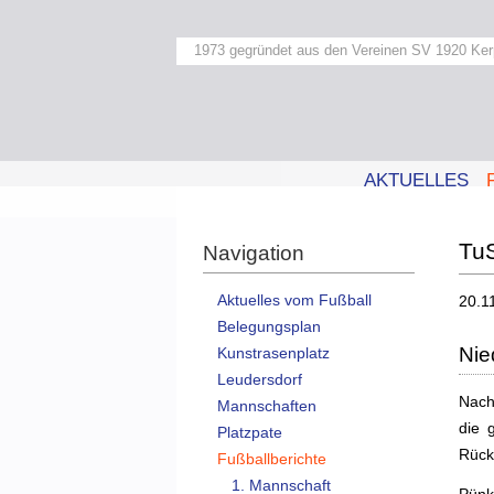
1973 gegründet aus den Vereinen SV 1920 Ker
AKTUELLES
TuS
Navigation
Aktuelles vom Fußball
20.1
Belegungsplan
Nie
Kunstrasenplatz
Leudersdorf
Nach
Mannschaften
die 
Platzpate
Rück
Fußballberichte
1. Mannschaft