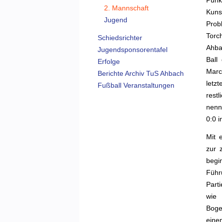
Pünk
2. Mannschaft
Kuns
Jugend
Prob
Torc
Schiedsrichter
Ahba
Jugendsponsorentafel
Ball
Erfolge
Marc
Berichte Archiv TuS Ahbach
letz
Fußball Veranstaltungen
rest
nenn
0:0 i
Mit 
zur 
begi
Führ
Part
wie 
Boge
eine