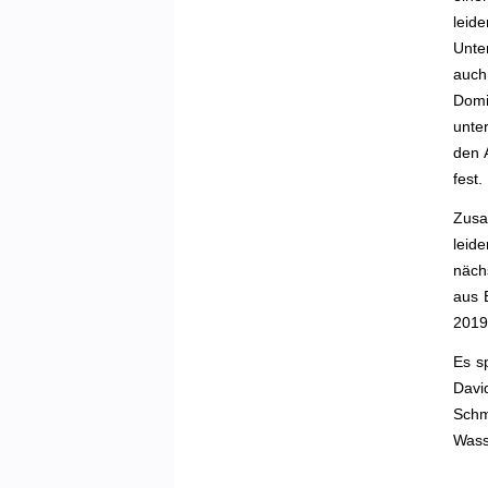
leid
Unte
auch
Domi
unte
den 
fest.
Zusa
leid
näch
aus 
2019
Es s
Davi
Schm
Was