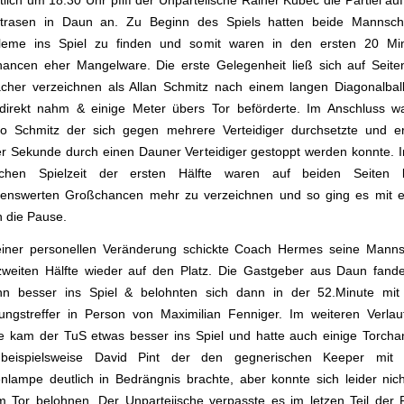
tlich um 18:30 Uhr pfiff der Unparteiische Rainer Kubec die Partiei au
trasen in Daun an. Zu Beginn des Spiels hatten beide Mannsch
leme ins Spiel zu finden und somit waren in den ersten 20 Mi
hancen eher Mangelware. Die erste Gelegenheit ließ sich auf Seite
cher verzeichnen als Allan Schmitz nach einem langen Diagonalbal
 direkt nahm & einige Meter übers Tor beförderte. Im Anschluss w
o Schmitz der sich gegen mehrere Verteidiger durchsetzte und er
ter Sekunde durch einen Dauner Verteidiger gestoppt werden konnte. I
lichen Spielzeit der ersten Hälfte waren auf beiden Seiten 
enswerten Großchancen mehr zu verzeichnen und so ging es mit 
n die Pause.
einer personellen Veränderung schickte Coach Hermes seine Manns
zweiten Hälfte wieder auf den Platz. Die Gastgeber aus Daun fand
nn besser ins Spiel & belohnten sich dann in der 52.Minute mi
ungstreffer in Person von Maximilian Fenniger. Im weiteren Verlau
ie kam der TuS etwas besser ins Spiel und hatte auch einige Torcha
beispielsweise David Pint der den gegnerischen Keeper mit 
nlampe deutlich in Bedrängnis brachte, aber konnte sich leider nich
m Tor belohnen. Der Unparteiische verpasste es im letzen Teil der P