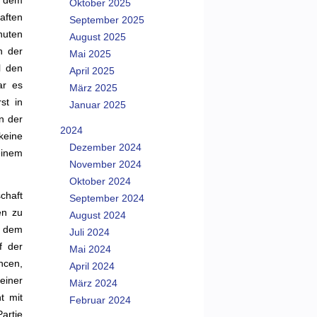
f dem
Oktober 2025
aften
September 2025
nuten
August 2025
n der
Mai 2025
l den
April 2025
ar es
März 2025
st in
Januar 2025
n der
2024
keine
Dezember 2024
einem
November 2024
Oktober 2024
chaft
September 2024
en zu
August 2024
t dem
Juli 2024
f der
Mai 2024
ncen,
April 2024
einer
März 2024
t mit
Februar 2024
artie