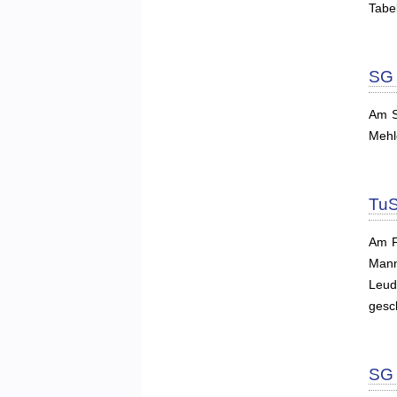
Tabe
SG 
Am S
Mehl
TuS
Am F
Mann
Leud
gesc
SG 