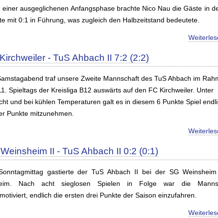
 einer ausgeglichenen Anfangsphase brachte Nico Nau die Gäste in de
te mit 0:1 in Führung, was zugleich den Halbzeitstand bedeutete.
Weiterle
Kirchweiler - TuS Ahbach II 7:2 (2:2)
amstagabend traf unsere Zweite Mannschaft des TuS Ahbach im Ra
1. Spieltags der Kreisliga B12 auswärts auf den FC Kirchweiler. Unter
icht und bei kühlen Temperaturen galt es in diesem 6 Punkte Spiel endl
er Punkte mitzunehmen.
Weiterle
Weinsheim II - TuS Ahbach II 0:2 (0:1)
onntagmittag gastierte der TuS Ahbach II bei der SG Weinsheim 
eim. Nach acht sieglosen Spielen in Folge war die Mannsc
otiviert, endlich die ersten drei Punkte der Saison einzufahren.
Weiterle