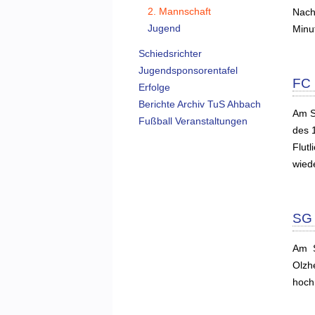
2. Mannschaft
Nach
Jugend
Minu
Schiedsrichter
Jugendsponsorentafel
FC 
Erfolge
Berichte Archiv TuS Ahbach
Am S
Fußball Veranstaltungen
des 1
Flutl
wied
SG 
Am S
Olzh
hochm