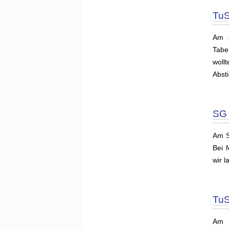
TuS
Am 8
Tabe
woll
Abst
SG 
Am S
Bei f
wir l
TuS
Am 