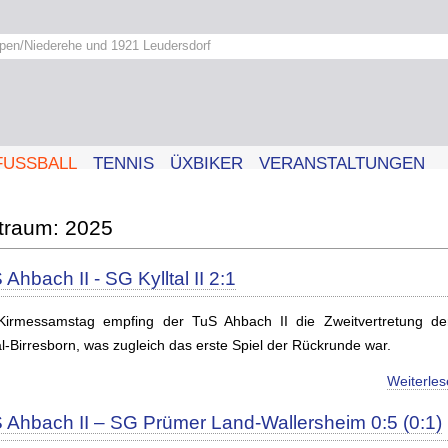
pen/Niederehe und 1921 Leudersdorf
FUSSBALL
TENNIS
ÜXBIKER
VERANSTALTUNGEN
2025
 Ahbach II - SG Kylltal II 2:1
irmessamstag empfing der TuS Ahbach II die Zweitvertretung d
al-Birresborn, was zugleich das erste Spiel der Rückrunde war.
Weiterle
 Ahbach II – SG Prümer Land-Wallersheim 0:5 (0:1)