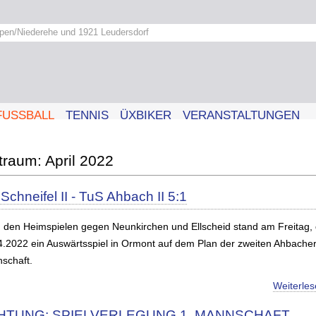
pen/Niederehe und 1921 Leudersdorf
FUSSBALL
TENNIS
ÜXBIKER
VERANSTALTUNGEN
April 2022
Schneifel II - TuS Ahbach II 5:1
 den Heimspielen gegen Neunkirchen und Ellscheid stand am Freitag,
4.2022 ein Auswärtsspiel in Ormont auf dem Plan der zweiten Ahbache
schaft.
Weiterle
HTUNG: SPIELVERLEGUNG 1. MANNSCHAFT