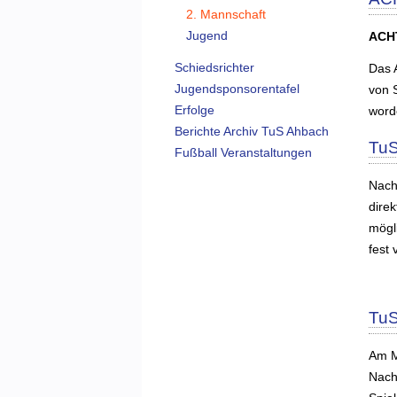
2. Mannschaft
Jugend
ACH
Schiedsrichter
Das 
Jugendsponsorentafel
von 
Erfolge
word
Berichte Archiv TuS Ahbach
TuS
Fußball Veranstaltungen
Nach
dire
mögli
fest
TuS
Am M
Nach