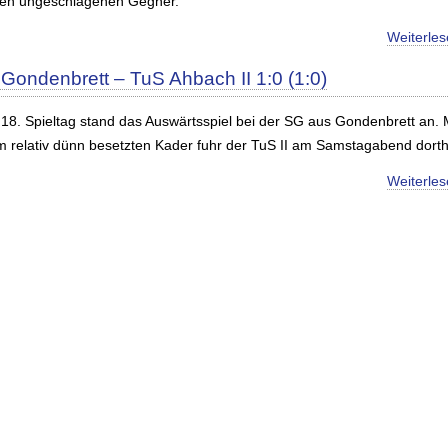
len ungeschlagenen Gegner.
Weiterle
Gondenbrett – TuS Ahbach II 1:0 (1:0)
18. Spieltag stand das Auswärtsspiel bei der SG aus Gondenbrett an. 
m relativ dünn besetzten Kader fuhr der TuS II am Samstagabend dorth
Weiterle