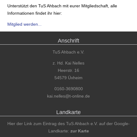
Unterstützt den TuS Ahbach mit eurer Mitgliedschaft, alle
Informationen findet ihr hier:
Mitglied werden...
Anschrift
TuS Ahbach e.V.
z. Hd. Kai Nelles
Heerstr. 16
54579 Üxheim
0160-3690800
kai.nelles@t-online.de
Landkarte
Hier der Link zum Eintrag des TuS Ahbach e.V. auf der Google-
Landkarte:
zur Karte