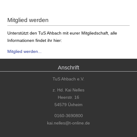
Mitglied werden
Unterstützt den TuS Ahbach mit eurer Mitgliedschaft, alle
Informationen findet ihr hier:
Mitglied werden...
Anschrift
TuS Ahbach e.V.
z. Hd. Kai Nelles
Heerstr. 16
54579 Üxheim
0160-3690800
kai.nelles@t-online.de