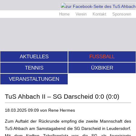
Home
Verein
Kontakt
Sponsoren
AKTUELLES
FUSSBALL
TENNIS
ÜXBIKER
VERANSTALTUNGEN
TuS Ahbach II – SG Darscheid 0:0 (0:0)
18.03.2025 09:09
von Rene Hermes
Zum Auftakt der Rückrunde empfing die zweite Mannschaft des
TuS Ahbach am Samstagabend die SG Darscheid in Leudersdorf.
Mit dem fünften Tabellenplatz war die SG als favorisierte