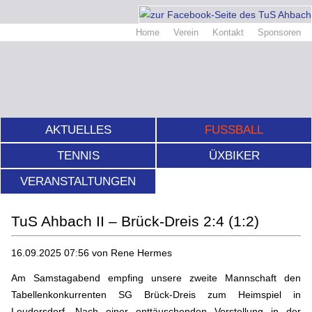
Home
Verein
Kontakt
Sponsoren
AKTUELLES
FUSSBALL
TENNIS
ÜXBIKER
VERANSTALTUNGEN
TuS Ahbach II – Brück-Dreis 2:4 (1:2)
16.09.2025 07:56
von Rene Hermes
Am Samstagabend empfing unsere zweite Mannschaft den
Tabellenkonkurrenten SG Brück-Dreis zum Heimspiel in
Leudersdorf. Nach einer enttäuschenden Vorstellung in der