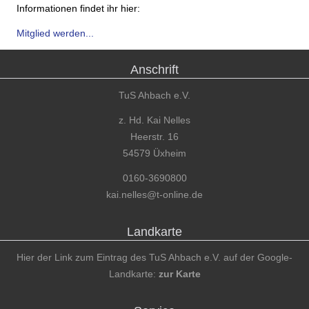
Informationen findet ihr hier:
Mitglied werden...
Anschrift
TuS Ahbach e.V.
z. Hd. Kai Nelles
Heerstr. 16
54579 Üxheim
0160-3690800
kai.nelles@t-online.de
Landkarte
Hier der Link zum Eintrag des TuS Ahbach e.V. auf der Google-
Landkarte:
zur Karte