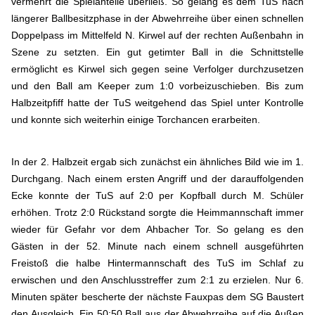
vermehrt die Spielanteile überließ. So gelang es dem TuS nach
längerer Ballbesitzphase in der Abwehrreihe über einen schnellen
Doppelpass im Mittelfeld N. Kirwel auf der rechten Außenbahn in
Szene zu setzten. Ein gut getimter Ball in die Schnittstelle
ermöglicht es Kirwel sich gegen seine Verfolger durchzusetzen
und den Ball am Keeper zum 1:0 vorbeizuschieben. Bis zum
Halbzeitpfiff hatte der TuS weitgehend das Spiel unter Kontrolle
und konnte sich weiterhin einige Torchancen erarbeiten.
In der 2. Halbzeit ergab sich zunächst ein ähnliches Bild wie im 1.
Durchgang. Nach einem ersten Angriff und der darauffolgenden
Ecke konnte der TuS auf 2:0 per Kopfball durch M. Schüler
erhöhen. Trotz 2:0 Rückstand sorgte die Heimmannschaft immer
wieder für Gefahr vor dem Ahbacher Tor. So gelang es den
Gästen in der 52. Minute nach einem schnell ausgeführten
Freistoß die halbe Hintermannschaft des TuS im Schlaf zu
erwischen und den Anschlusstreffer zum 2:1 zu erzielen. Nur 6.
Minuten später bescherte der nächste Fauxpas dem SG Baustert
den Ausgleich. Ein 50:50 Ball aus der Abwehrreihe auf die Außen