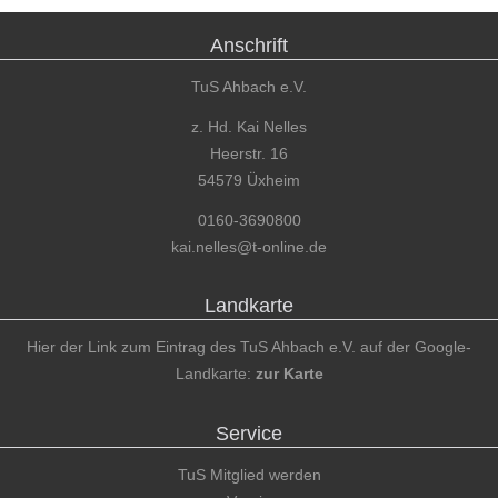
Anschrift
TuS Ahbach e.V.
z. Hd. Kai Nelles
Heerstr. 16
54579 Üxheim
0160-3690800
kai.nelles@t-online.de
Landkarte
Hier der Link zum Eintrag des TuS Ahbach e.V. auf der Google-
Landkarte:
zur Karte
Service
TuS Mitglied werden