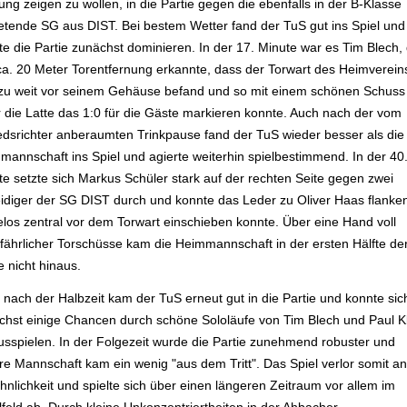
ung zeigen zu wollen, in die Partie gegen die ebenfalls in der B-Klasse
retende SG aus DIST. Bei bestem Wetter fand der TuS gut ins Spiel und
te die Partie zunächst dominieren. In der 17. Minute war es Tim Blech,
ca. 20 Meter Torentfernung erkannte, dass der Torwart des Heimverein
 zu weit vor seinem Gehäuse befand und so mit einem schönen Schuss
r die Latte das 1:0 für die Gäste markieren konnte. Auch nach der vom
edsrichter anberaumten Trinkpause fand der TuS wieder besser als die
mannschaft ins Spiel und agierte weiterhin spielbestimmend. In der 40
te setzte sich Markus Schüler stark auf der rechten Seite gegen zwei
eidiger der SG DIST durch und konnte das Leder zu Oliver Haas flanken
los zentral vor dem Torwart einschieben konnte. Über eine Hand voll
fährlicher Torschüsse kam die Heimmannschaft in der ersten Hälfte de
e nicht hinaus.
 nach der Halbzeit kam der TuS erneut gut in die Partie und konnte sic
chst einige Chancen durch schöne Sololäufe von Tim Blech und Paul K
usspielen. In der Folgezeit wurde die Partie zunehmend robuster und
re Mannschaft kam ein wenig "aus dem Tritt". Das Spiel verlor somit an
nlichkeit und spielte sich über einen längeren Zeitraum vor allem im