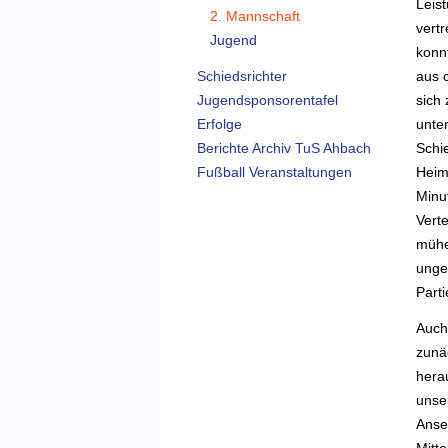
Leist
2. Mannschaft
vert
Jugend
konn
aus 
Schiedsrichter
sich
Jugendsponsorentafel
unte
Erfolge
Schi
Berichte Archiv TuS Ahbach
Heim
Fußball Veranstaltungen
Minu
Vert
mühe
unge
Parti
Auch
zunä
hera
unse
Anseh