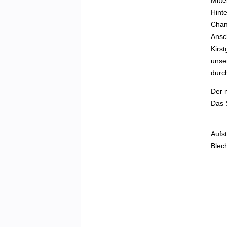
Mitte
Hint
Chan
Ansch
Kirst
unser
durch
Der 
Das 
Aufst
Blech