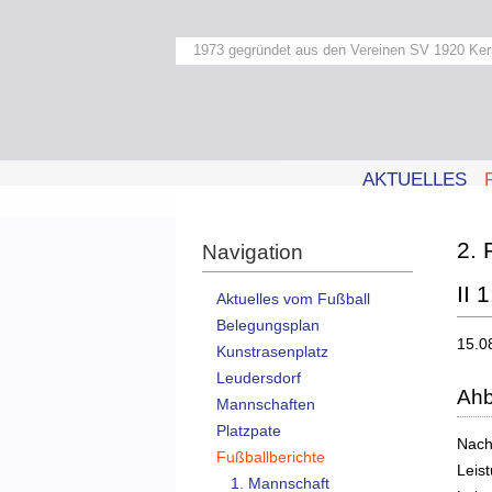
1973 gegründet aus den Vereinen SV 1920 Ker
AKTUELLES
2. 
Navigation
II 1
Aktuelles vom Fußball
Belegungsplan
15.0
Kunstrasenplatz
Leudersdorf
Ahb
Mannschaften
Platzpate
Nach
Fußballberichte
Leis
1. Mannschaft