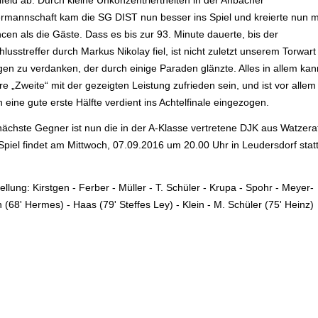
lfeld ab. Durch kleine Unkonzentriertheiten in der Ahbacher
ermannschaft kam die SG DIST nun besser ins Spiel und kreierte nun 
cen als die Gäste. Dass es bis zur 93. Minute dauerte, bis der
lusstreffer durch Markus Nikolay fiel, ist nicht zuletzt unserem Torwar
gen zu verdanken, der durch einige Paraden glänzte. Alles in allem kan
e „Zweite“ mit der gezeigten Leistung zufrieden sein, und ist vor allem
 eine gute erste Hälfte verdient ins Achtelfinale eingezogen.
nächste Gegner ist nun die in der A-Klasse vertretene DJK aus Watzera
Spiel findet am Mittwoch, 07.09.2016 um 20.00 Uhr in Leudersdorf statt
ellung: Kirstgen - Ferber - Müller - T. Schüler - Krupa - Spohr - Meyer-
 (68' Hermes) - Haas (79' Steffes Ley) - Klein - M. Schüler (75' Heinz)