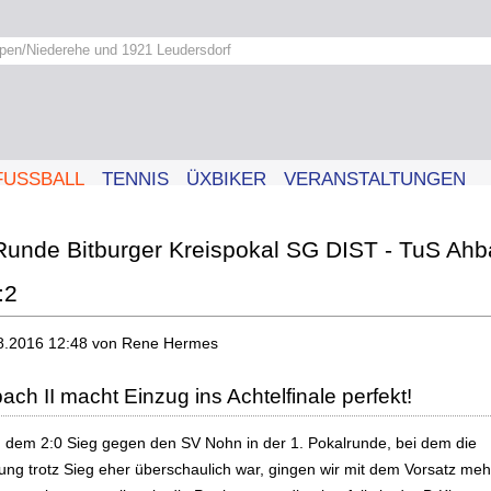
pen/Niederehe und 1921 Leudersdorf
FUSSBALL
TENNIS
ÜXBIKER
VERANSTALTUNGEN
Runde Bitburger Kreispokal SG DIST - TuS Ah
:2
8.2016 12:48
von Rene Hermes
ach II macht Einzug ins Achtelfinale perfekt!
 dem 2:0 Sieg gegen den SV Nohn in der 1. Pokalrunde, bei dem die
tung trotz Sieg eher überschaulich war, gingen wir mit dem Vorsatz meh