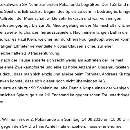
Lokalrivalen SV Nohn zur ersten Pokalrunde begrüßen. Der TuS fand ni
ns Spiel uns ließ sich zu Beginn des Spiels zu sehr in Bedrängnis bring
Auftreten der Mannschaft wirkte sehr hektisch und war von einigen
erlusten geprägt. Bis zur 35. Minute gelang es der Mannschaft nicht, si
enswerte Torchancen herauszuspielen. Nach einem langen Ball in die
ze, war es Paul Klein, welcher nur durch ein Foul gestoppt werden konn
älligen Elfmeter verwandelte Nicolas Clausen sicher, zur eher
eichelhaften 1:0 Pausenführung.
 nach der Pause änderte sich recht wenig am Auftreten der Heimelf.
elende Zweikampfhärte und eine zu hohe Anzahl an Ungenauigkeiten
e dazu, dass man sich einzig und alleine beim Torhüter, Andreas Kirstg
nken konnte, dass sich dieser noch nicht überwinden ließ.
auerte es bis zur 90 Spielminute, ehe Dennis Krupa einen der wenigen
hnlichen Spielzüge zum 2:0 Endstand im gegnerischen Tor unterbring
te.
t: Will man in der 2. Pokalrunde am Sonntag, 14.08.2016 um 15:00 Uhr 
 gegen den SV DIST ins Achtelfinale einziehen, muss eine enorme