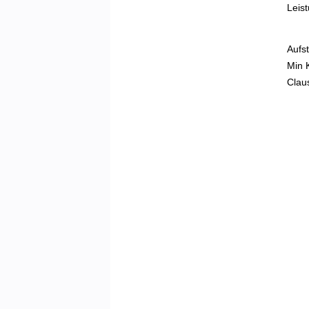
Leis
Aufst
Min 
Clau