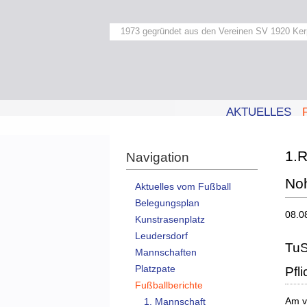
1973 gegründet aus den Vereinen SV 1920 Ker
AKTUELLES
1.R
Navigation
No
Aktuelles vom Fußball
Belegungsplan
08.0
Kunstrasenplatz
Leudersdorf
TuS
Mannschaften
Platzpate
Pfl
Fußballberichte
Am v
1. Mannschaft