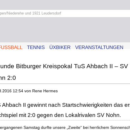
pen/Niederehe und 1921 Leudersdorf
FUSSBALL
TENNIS
ÜXBIKER
VERANSTALTUNGEN
unde Bitburger Kreispokal TuS Ahbach II – SV
hn 2:0
8.2016 12:54
von Rene Hermes
 Ahbach II gewinnt nach Startschwierigkeiten das er
ichtspiel mit 2:0 gegen den Lokalrivalen SV Nohn.
ergangenen Samstag durfte unsere „Zweite“ bei herrlichem Sonnensc