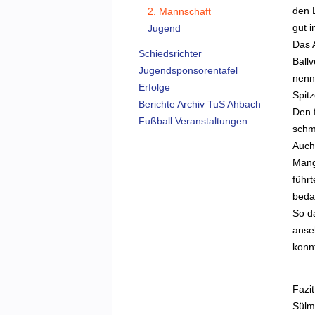
den 
2. Mannschaft
gut i
Jugend
Das 
Schiedsrichter
Ballv
Jugendsponsorentafel
nenn
Erfolge
Spit
Berichte Archiv TuS Ahbach
Den f
Fußball Veranstaltungen
schm
Auch
Mang
führt
beda
So d
anse
konn
Fazi
Sülm