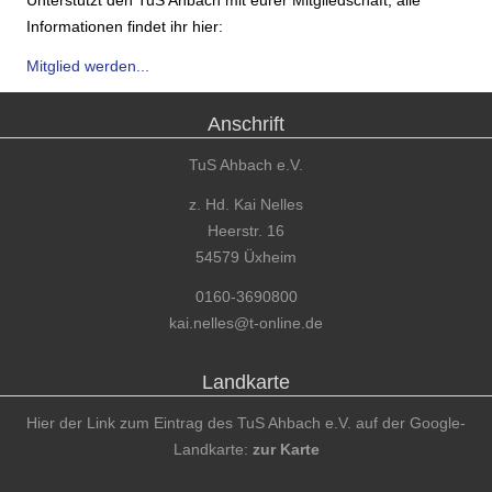
Informationen findet ihr hier:
Mitglied werden...
Anschrift
TuS Ahbach e.V.
z. Hd. Kai Nelles
Heerstr. 16
54579 Üxheim
0160-3690800
kai.nelles@t-online.de
Landkarte
Hier der Link zum Eintrag des TuS Ahbach e.V. auf der Google-
Landkarte:
zur Karte