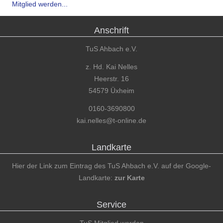
Mitglied werden...
Anschrift
TuS Ahbach e.V.
z. Hd. Kai Nelles
Heerstr. 16
54579 Üxheim
0160-3690800
kai.nelles@t-online.de
Landkarte
Hier der Link zum Eintrag des TuS Ahbach e.V. auf der Google-
Landkarte:
zur Karte
Service
TuS Mitglied werden