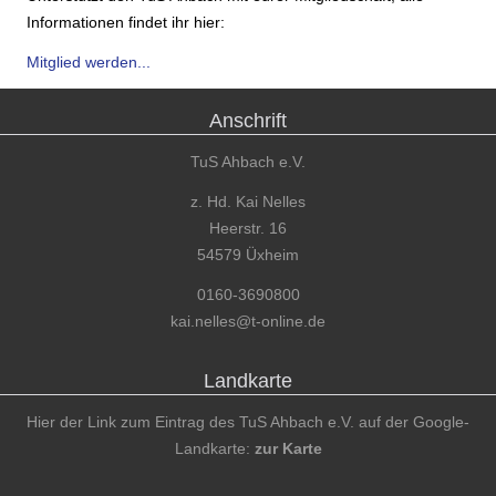
Informationen findet ihr hier:
Mitglied werden...
Anschrift
TuS Ahbach e.V.
z. Hd. Kai Nelles
Heerstr. 16
54579 Üxheim
0160-3690800
kai.nelles@t-online.de
Landkarte
Hier der Link zum Eintrag des TuS Ahbach e.V. auf der Google-
Landkarte:
zur Karte