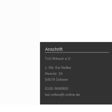
Anschrift
TuS Ahbach e.V.
z. Hd. Kai Nelles
Heerstr. 16
54579 Üxheim
0160-3690800
kai.nelles@t-online.de