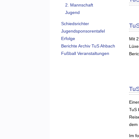
2. Mannschaft
Jugend
Schiedsrichter
TuS
Jugendsponsorentafel
Erfolge
Mit 
Berichte Archiv TuS Ahbach
Lüxe
Fußball Veranstaltungen
Beri
TuS
Einen
TuS 
Reis
dem 
Im f