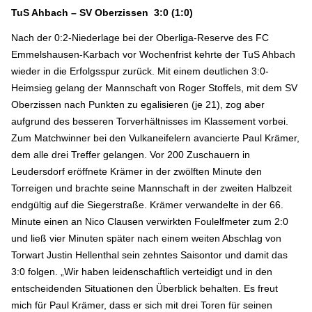
TuS Ahbach – SV Oberzissen 3:0 (1:0)
Nach der 0:2-Niederlage bei der Oberliga-Reserve des FC
Emmelshausen-Karbach vor Wochenfrist kehrte der TuS Ahbach
wieder in die Erfolgsspur zurück. Mit einem deutlichen 3:0-
Heimsieg gelang der Mannschaft von Roger Stoffels, mit dem SV
Oberzissen nach Punkten zu egalisieren (je 21), zog aber
aufgrund des besseren Torverhältnisses im Klassement vorbei.
Zum Matchwinner bei den Vulkaneifelern avancierte Paul Krämer,
dem alle drei Treffer gelangen. Vor 200 Zuschauern in
Leudersdorf eröffnete Krämer in der zwölften Minute den
Torreigen und brachte seine Mannschaft in der zweiten Halbzeit
endgültig auf die Siegerstraße. Krämer verwandelte in der 66.
Minute einen an Nico Clausen verwirkten Foulelfmeter zum 2:0
und ließ vier Minuten später nach einem weiten Abschlag von
Torwart Justin Hellenthal sein zehntes Saisontor und damit das
3:0 folgen. „Wir haben leidenschaftlich verteidigt und in den
entscheidenden Situationen den Überblick behalten. Es freut
mich für Paul Krämer, dass er sich mit drei Toren für seinen