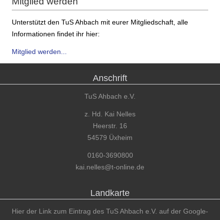
Mitglied werden
Unterstützt den TuS Ahbach mit eurer Mitgliedschaft, alle
Informationen findet ihr hier:
Mitglied werden...
Anschrift
TuS Ahbach e.V.
z. Hd. Kai Nelles
Heerstr. 16
54579 Üxheim
0160-3690800
kai.nelles@t-online.de
Landkarte
Hier der Link zum Eintrag des TuS Ahbach e.V. auf der Google-