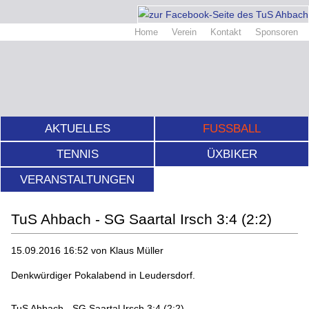
Home
Verein
Kontakt
Sponsoren
AKTUELLES
FUSSBALL
TENNIS
ÜXBIKER
VERANSTALTUNGEN
TuS Ahbach - SG Saartal Irsch 3:4 (2:2)
15.09.2016 16:52
von Klaus Müller
Denkwürdiger Pokalabend in Leudersdorf.
TuS Ahbach - SG Saartal Irsch 3:4 (2:2)