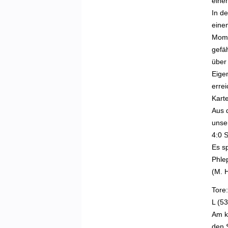
eine
In de
eine
Mome
gefä
über
Eige
erre
Kart
Aus 
unse
4:0 S
Es sp
Phlep
(M. 
Tore:
L (53
Am k
den S