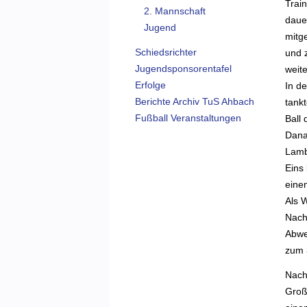
Trai
2. Mannschaft
daue
Jugend
mitg
Schiedsrichter
und 
Jugendsponsorentafel
weite
Erfolge
In de
Berichte Archiv TuS Ahbach
tank
Fußball Veranstaltungen
Ball
Dana
Lambe
Eins 
eine
Als 
Nach
Abwe
zum 
Nach
Groß