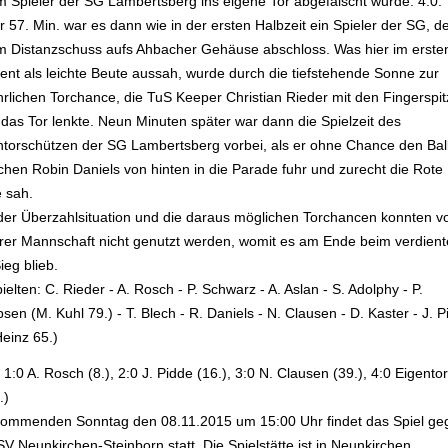
m Spieler der SG Lambertsberg ins eigene Tor abgefälscht wurde. 4:0.
r 57. Min. war es dann wie in der ersten Halbzeit ein Spieler der SG, de
m Distanzschuss aufs Ahbacher Gehäuse abschloss. Was hier im erste
nt als leichte Beute aussah, wurde durch die tiefstehende Sonne zur
hrlichen Torchance, die TuS Keeper Christian Rieder mit den Fingerspi
 das Tor lenkte. Neun Minuten später war dann die Spielzeit des
ntorschützen der SG Lambertsberg vorbei, als er ohne Chance den Bal
ichen Robin Daniels von hinten in die Parade fuhr und zurecht die Rote
e sah.
der Überzahlsituation und die daraus möglichen Torchancen konnten v
rer Mannschaft nicht genutzt werden, womit es am Ende beim verdien
ieg blieb.
ielten: C. Rieder - A. Rosch - P. Schwarz - A. Aslan - S. Adolphy - P.
sen (M. Kuhl 79.) - T. Blech - R. Daniels - N. Clausen - D. Kaster - J. 
Heinz 65.)
 1:0 A. Rosch (8.), 2:0 J. Pidde (16.), 3:0 N. Clausen (39.), 4:0 Eigento
.)
ommenden Sonntag den 08.11.2015 um 15:00 Uhr findet das Spiel ge
V Neunkirchen-Steinborn statt. Die Spielstätte ist in Neunkirchen.