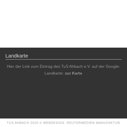
Landkarte
Hier der Link zum Eintrag des TuS Ahbach e.V. auf der Google-
Landkarte:
zur Karte
TUS AHBACH 2026 ©
WEBDESIGN: REUTERMEDIEN-MANUFAKTUR