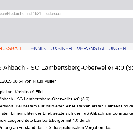
pen/Niederehe und 1921 Leudersdorf
FUSSBALL
TENNIS
ÜXBIKER
VERANSTALTUNGEN
 Ahbach - SG Lambertsberg-Oberweiler 4:0 (3:
1.2015 08:54
von Klaus Müller
pieltag, Kreisliga A Eifel
Ahbach - SG Lambertsberg-Oberweiler 4:0 (3:0)
ersdorf. Bei bestem Fußballwetter, einer starken ersten Halbzeit und 
nsten Linienrichter der Eifel, setzte sich der TuS Ahbach am Sonntag 
nsiv ausgerichtete Lambertsberger mit 4:0 durch.
Anfang an verstand der TuS die spielerischen Vorgaben des