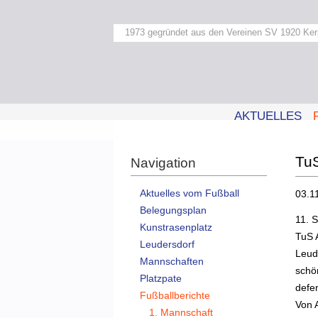
1973 gegründet aus den Vereinen SV 1920 Ker
AKTUELLES
TuS
Navigation
Aktuelles vom Fußball
03.1
Belegungsplan
11. S
Kunstrasenplatz
TuS 
Leudersdorf
Leud
Mannschaften
schö
Platzpate
defe
Fußballberichte
Von 
1. Mannschaft