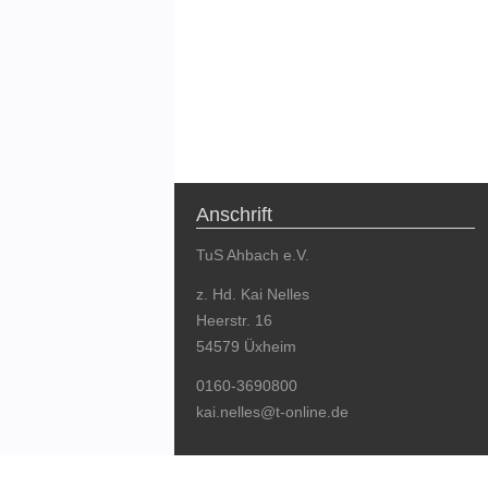
Anschrift
TuS Ahbach e.V.
z. Hd. Kai Nelles
Heerstr. 16
54579 Üxheim
0160-3690800
kai.nelles@t-online.de