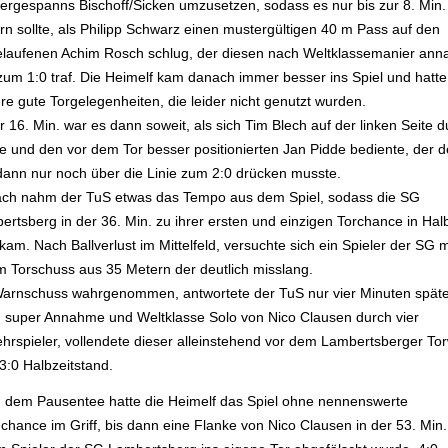
nergespanns Bischoff/Sicken umzusetzen, sodass es nur bis zur 8. Min.
rn sollte, als Philipp Schwarz einen mustergültigen 40 m Pass auf den
elaufenen Achim Rosch schlug, der diesen nach Weltklassemanier an
zum 1:0 traf. Die Heimelf kam danach immer besser ins Spiel und hatte
re gute Torgelegenheiten, die leider nicht genutzt wurden.
r 16. Min. war es dann soweit, als sich Tim Blech auf der linken Seite 
te und den vor dem Tor besser positionierten Jan Pidde bediente, der 
 dann nur noch über die Linie zum 2:0 drücken musste.
ch nahm der TuS etwas das Tempo aus dem Spiel, sodass die SG
rtsberg in der 36. Min. zu ihrer ersten und einzigen Torchance in Halb
kam. Nach Ballverlust im Mittelfeld, versuchte sich ein Spieler der SG m
m Torschuss aus 35 Metern der deutlich misslang.
Warnschuss wahrgenommen, antwortete der TuS nur vier Minuten späte
 super Annahme und Weltklasse Solo von Nico Clausen durch vier
hrspieler, vollendete dieser alleinstehend vor dem Lambertsberger Tor
3:0 Halbzeitstand.
 dem Pausentee hatte die Heimelf das Spiel ohne nennenswerte
chance im Griff, bis dann eine Flanke von Nico Clausen in der 53. Min