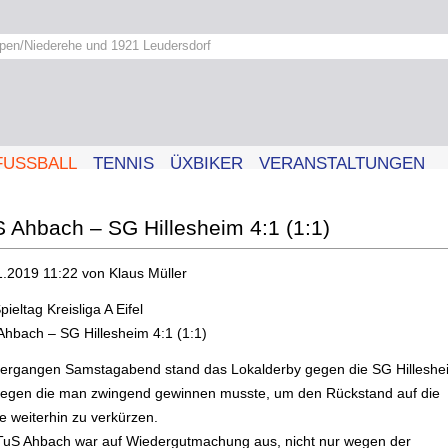
pen/Niederehe und 1921 Leudersdorf
FUSSBALL
TENNIS
ÜXBIKER
VERANSTALTUNGEN
 Ahbach – SG Hillesheim 4:1 (1:1)
1.2019 11:22
von Klaus Müller
pieltag Kreisliga A Eifel
Ahbach – SG Hillesheim 4:1 (1:1)
ergangen Samstagabend stand das Lokalderby gegen die SG Hilleshe
gegen die man zwingend gewinnen musste, um den Rückstand auf die
e weiterhin zu verkürzen.
TuS Ahbach war auf Wiedergutmachung aus, nicht nur wegen der