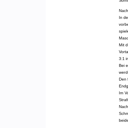
Somit
Nach
In d
vorbe
spiel
Masc
Mit d
Vorta
3:1 i
Bei 
werd
Den f
Endg
Im V
Stra
Nach
Schmi
beide