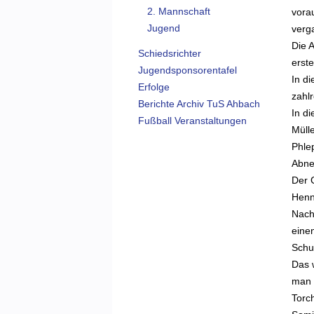
2. Mannschaft
vora
Jugend
verg
Die 
Schiedsrichter
erst
Jugendsponsorentafel
In di
Erfolge
zahlr
Berichte Archiv TuS Ahbach
In di
Fußball Veranstaltungen
Müll
Phle
Abne
Der 
Henn
Nach 
einen
Schu
Das 
man d
Torc