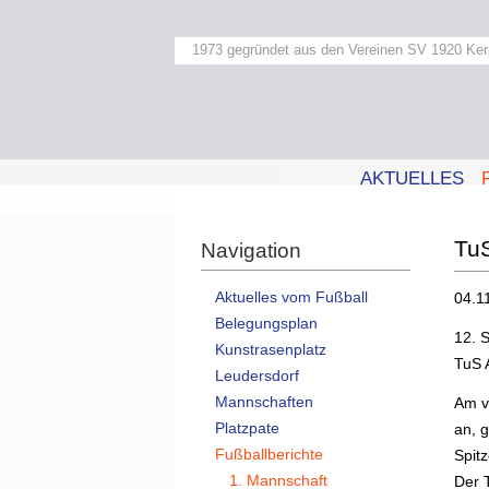
1973 gegründet aus den Vereinen SV 1920 Ker
AKTUELLES
TuS
Navigation
Aktuelles vom Fußball
04.1
Belegungsplan
12. S
Kunstrasenplatz
TuS 
Leudersdorf
Mannschaften
Am v
Platzpate
an, 
Fußballberichte
Spitz
1. Mannschaft
Der 