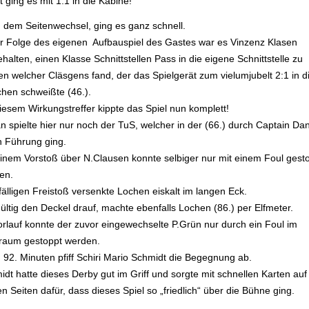
 ging es mit 1:1 in die Kabine!
 dem Seitenwechsel, ging es ganz schnell.
er Folge des eigenen Aufbauspiel des Gastes war es Vinzenz Klasen
halten, einen Klasse Schnittstellen Pass in die eigene Schnittstelle zu
en welcher Cläsgens fand, der das Spielgerät zum vielumjubelt 2:1 in d
hen schweißte (46.).
iesem Wirkungstreffer kippte das Spiel nun komplett!
n spielte hier nur noch der TuS, welcher in der (66.) durch Captain Dan
n Führung ging.
einem Vorstoß über N.Clausen konnte selbiger nur mit einem Foul gest
en.
älligen Freistoß versenkte Lochen eiskalt im langen Eck.
ültig den Deckel drauf, machte ebenfalls Lochen (86.) per Elfmeter.
orlauf konnte der zuvor eingewechselte P.Grün nur durch ein Foul im
fraum gestoppt werden.
 92. Minuten pfiff Schiri Mario Schmidt die Begegnung ab.
dt hatte dieses Derby gut im Griff und sorgte mit schnellen Karten auf
n Seiten dafür, dass dieses Spiel so „friedlich“ über die Bühne ging.