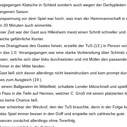
usgegangen Klatsche in Schleid sondern auch wegen der Derbypleiten
angenen Saison.
Anspannung vor dem Spiel war hoch, was man der Heimmannschaft in
en 20 Minuten auch anmerkte.
eser Zeit war der Gast aus Hillesheim meist einen Schritt schneller und 
eiche gefährliche Konter.
ese Drangphase des Gastes hinein, erzielte der TuS (13.) in Person von
er das 1:0. Vorangegangen war eine starke Vorbereitung über Schmitz 
psen, welche sich über links durchsetzten und mit Müller den passend
hmer in der Mitte fanden.
Gast ließ sich davon allerdings nicht beeindrucken und kam prompt dur
es zum Ausgleich (19.).
einem Ballgewinn im Mittelfeld, schaltete Lender blitzschnell und spiel
 Pass in die Tiefe auf Hennes, welcher C. Groß mit einem platzierten l
ss keine Chance ließ.
war scheinbar der Weckruf, den der TuS brauchte, denn in der Folge 
as Spiel immer besser in den Griff und erspielte sich zahlreiche gute
hancen zunächst allerdings ohne Torerfolg.