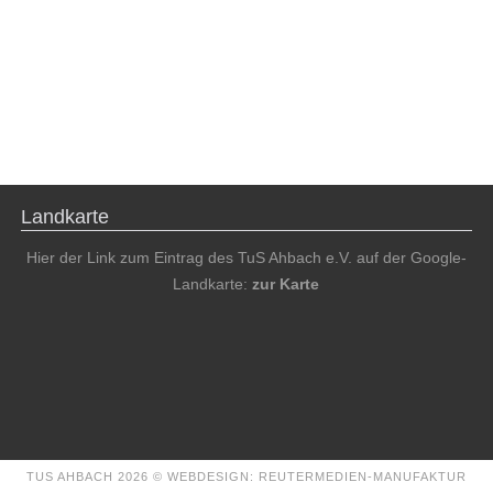
Landkarte
Hier der Link zum Eintrag des TuS Ahbach e.V. auf der Google-
Landkarte:
zur Karte
TUS AHBACH 2026 ©
WEBDESIGN: REUTERMEDIEN-MANUFAKTUR