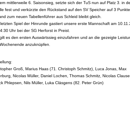
em mittlerweile 6. Saisonsieg, setzte sich der TuS nun auf Platz 3. in d
lle fest und verkürzte den Rückstand auf den SV Speicher auf 3 Punkte
and zum neuen Tabellenführer aus Schleid bleibt gleich.
letzten Spiel der Hinrunde gastiert unsere erste Mannschaft am 10.11
:30 Uhr bei der SG Herforst in Preist.
gilt es den ersten Auswärtssieg einzufahren und an die gezeigte Leistu
Wochenende anzuknüpfen.
ellung:
stopher Groß, Marius Haas (71. Christoph Schmitz), Luca Jonas, Max
rburg, Nicolas Müller, Daniel Lochen, Thomas Schmitz, Nicolas Clause
ck Phlepsen, Nils Müller, Luka Cläsgens (82. Peter Grün)