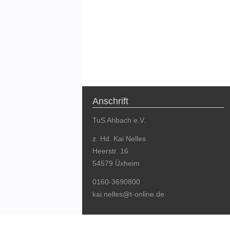
Anschrift
TuS Ahbach e.V.
z. Hd. Kai Nelles
Heerstr. 16
54579 Üxheim
0160-3690800
kai.nelles@t-online.de