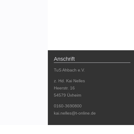
Anschrift
TuS Ahbach e.V.
z. Hd. Kai Nelles
Heerstr. 16
54579 Üxheim
0160-3690800
kai.nelles@t-online.de