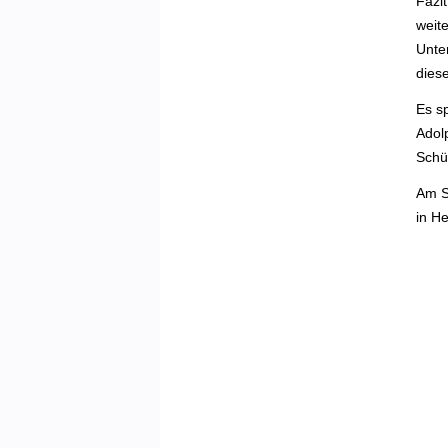
Fazit
weit
Unte
diese
Es sp
Adolp
Schül
Am S
in He