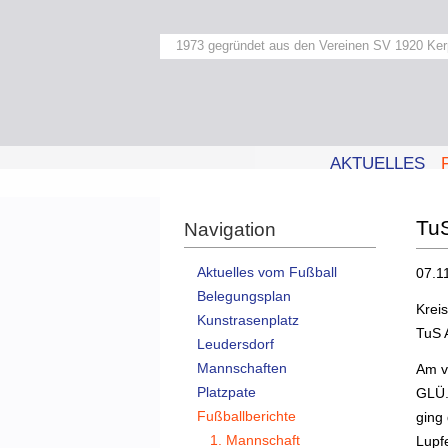
1973 gegründet aus den Vereinen SV 1920 Ker
AKTUELLES
TuS
Navigation
Aktuelles vom Fußball
07.1
Belegungsplan
Kreis
Kunstrasenplatz
TuS 
Leudersdorf
Mannschaften
Am v
Platzpate
GLÜ.
Fußballberichte
ging
1. Mannschaft
Lupfe