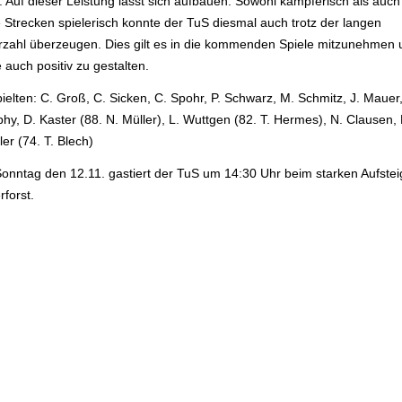
: Auf dieser Leistung lässt sich aufbauen. Sowohl kämpferisch als auch
e Strecken spielerisch konnte der TuS diesmal auch trotz der langen
rzahl überzeugen. Dies gilt es in die kommenden Spiele mitzunehmen
 auch positiv zu gestalten.
ielten: C. Groß, C. Sicken, C. Spohr, P. Schwarz, M. Schmitz, J. Mauer,
hy, D. Kaster (88. N. Müller), L. Wuttgen (82. T. Hermes), N. Clausen,
er (74. T. Blech)
onntag den 12.11. gastiert der TuS um 14:30 Uhr beim starken Aufstei
rforst.