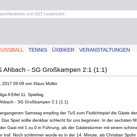
pen/Niederehe und 1921 Leudersdorf
FUSSBALL
TENNIS
ÜXBIKER
VERANSTALTUNGEN
 Ahbach - SG Großkampen 2:1 (1:1)
1.2017 09:09
von Klaus Müller
liga A Eifel 11. Spieltag
Ahbach - SG Großkampen 2:1 (1:1)
ergangenen Samstag empfing der TuS zum Flutlichtspiel die Gäste de
 Das Spiel sollte denkbar schlecht für uns beginnen. In der sechsten M
 der Gast mit 1 zu 0 in Führung, als der Gästestürmer mit einem schön
r traf. Noch schlimmer wurde es in der 14. Minute, als Christian Spohr