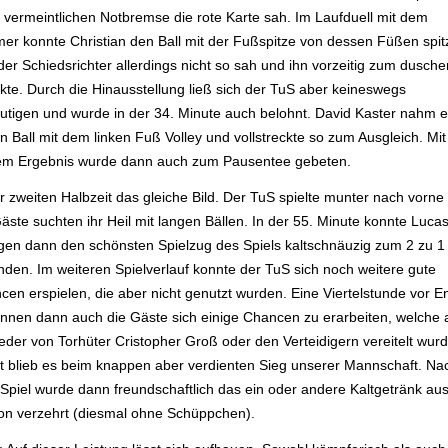
r vermeintlichen Notbremse die rote Karte sah. Im Laufduell mit dem
mer konnte Christian den Ball mit der Fußspitze von dessen Füßen spit
er Schiedsrichter allerdings nicht so sah und ihn vorzeitig zum dusche
ckte. Durch die Hinausstellung ließ sich der TuS aber keineswegs
utigen und wurde in der 34. Minute auch belohnt. David Kaster nahm 
 Ball mit dem linken Fuß Volley und vollstreckte so zum Ausgleich. Mit
em Ergebnis wurde dann auch zum Pausentee gebeten.
r zweiten Halbzeit das gleiche Bild. Der TuS spielte munter nach vorne
äste suchten ihr Heil mit langen Bällen. In der 55. Minute konnte Luca
gen dann den schönsten Spielzug des Spiels kaltschnäuzig zum 2 zu 1
enden. Im weiteren Spielverlauf konnte der TuS sich noch weitere gute
cen erspielen, die aber nicht genutzt wurden. Eine Viertelstunde vor E
nnen dann auch die Gäste sich einige Chancen zu erarbeiten, welche 
eder von Torhüter Cristopher Groß oder den Verteidigern vereitelt wur
t blieb es beim knappen aber verdienten Sieg unserer Mannschaft. Na
Spiel wurde dann freundschaftlich das ein oder andere Kaltgetränk aus
on verzehrt (diesmal ohne Schüppchen).