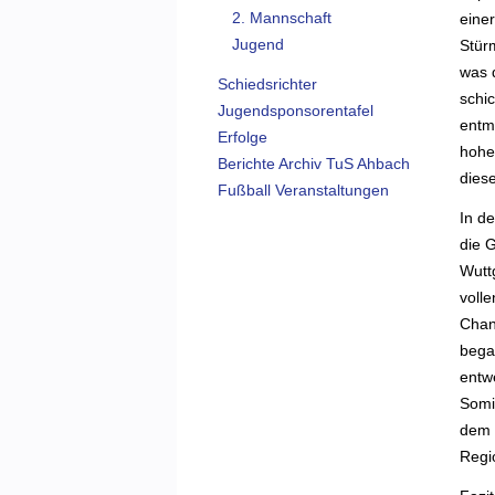
2. Mannschaft
eine
Jugend
Stür
was d
Schiedsrichter
schi
Jugendsponsorentafel
entm
Erfolge
hohen
Berichte Archiv TuS Ahbach
dies
Fußball Veranstaltungen
In de
die G
Wutt
voll
Chan
bega
entw
Somi
dem 
Regi