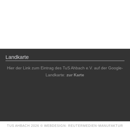
Landkarte
Hier der Link zum Eintrag des TuS Ahbach e.V. auf der Google-
Landkarte:
zur Karte
TUS AHBACH 2026 ©
WEBDESIGN: REUTERMEDIEN-MANUFAKTUR