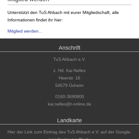
Unterstützt den TuS Ahbach mit eurer Mitgliedschaft, alle
Informationen findet ihr hier:
Mitglied werden...
Anschrift
TuS Ahbach e.V.
z. Hd. Kai Nelles
Heerstr. 16
54579 Üxheim
0160-3690800
kai.nelles@t-online.de
Landkarte
Hier der Link zum Eintrag des TuS Ahbach e.V. auf der Google-