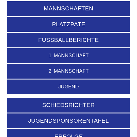
MANNSCHAFTEN
PLATZPATE
FUSSBALLBERICHTE
1. MANNSCHAFT
2. MANNSCHAFT
JUGEND
SCHIEDSRICHTER
JUGENDSPONSORENTAFEL
ERFOLGE