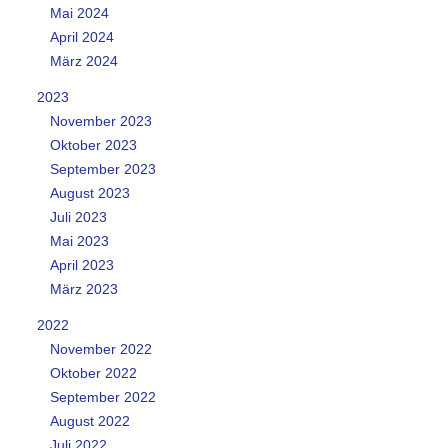
Mai 2024
April 2024
März 2024
2023
November 2023
Oktober 2023
September 2023
August 2023
Juli 2023
Mai 2023
April 2023
März 2023
2022
November 2022
Oktober 2022
September 2022
August 2022
Juli 2022