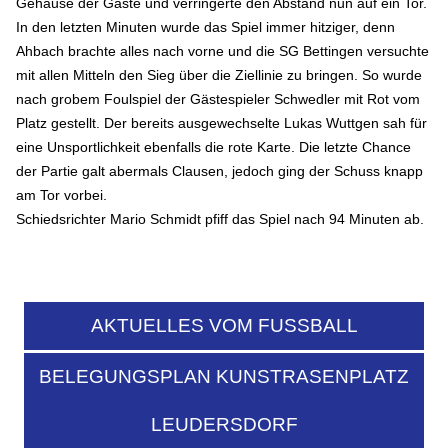
Gehäuse der Gäste und verringerte den Abstand nun auf ein Tor.
In den letzten Minuten wurde das Spiel immer hitziger, denn
Ahbach brachte alles nach vorne und die SG Bettingen versuchte
mit allen Mitteln den Sieg über die Ziellinie zu bringen. So wurde
nach grobem Foulspiel der Gästespieler Schwedler mit Rot vom
Platz gestellt. Der bereits ausgewechselte Lukas Wuttgen sah für
eine Unsportlichkeit ebenfalls die rote Karte. Die letzte Chance
der Partie galt abermals Clausen, jedoch ging der Schuss knapp
am Tor vorbei.
Schiedsrichter Mario Schmidt pfiff das Spiel nach 94 Minuten ab.
AKTUELLES VOM FUSSBALL
BELEGUNGSPLAN KUNSTRASENPLATZ
LEUDERSDORF