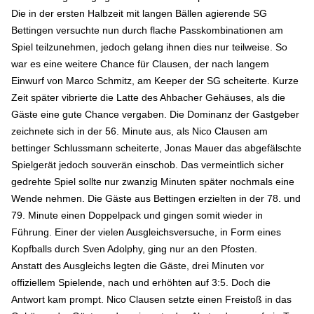
Die in der ersten Halbzeit mit langen Bällen agierende SG
Bettingen versuchte nun durch flache Passkombinationen am
Spiel teilzunehmen, jedoch gelang ihnen dies nur teilweise. So
war es eine weitere Chance für Clausen, der nach langem
Einwurf von Marco Schmitz, am Keeper der SG scheiterte. Kurze
Zeit später vibrierte die Latte des Ahbacher Gehäuses, als die
Gäste eine gute Chance vergaben. Die Dominanz der Gastgeber
zeichnete sich in der 56. Minute aus, als Nico Clausen am
bettinger Schlussmann scheiterte, Jonas Mauer das abgefälschte
Spielgerät jedoch souverän einschob. Das vermeintlich sicher
gedrehte Spiel sollte nur zwanzig Minuten später nochmals eine
Wende nehmen. Die Gäste aus Bettingen erzielten in der 78. und
79. Minute einen Doppelpack und gingen somit wieder in
Führung. Einer der vielen Ausgleichsversuche, in Form eines
Kopfballs durch Sven Adolphy, ging nur an den Pfosten.
Anstatt des Ausgleichs legten die Gäste, drei Minuten vor
offiziellem Spielende, nach und erhöhten auf 3:5. Doch die
Antwort kam prompt. Nico Clausen setzte einen Freistoß in das