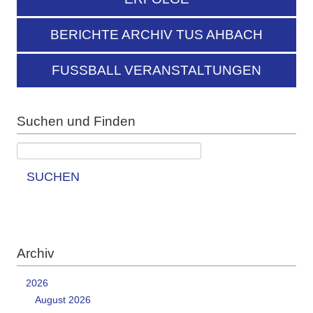
BERICHTE ARCHIV TUS AHBACH
FUSSBALL VERANSTALTUNGEN
Suchen und Finden
SUCHEN
Archiv
2026
August 2026