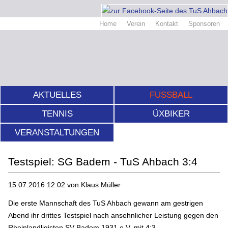
Home
Verein
Kontakt
Sponsoren
AKTUELLES
FUSSBALL
TENNIS
ÜXBIKER
VERANSTALTUNGEN
Testspiel: SG Badem - TuS Ahbach 3:4
15.07.2016 12:02
von Klaus Müller
Die erste Mannschaft des TuS Ahbach gewann am gestrigen
Abend ihr drittes Testspiel nach ansehnlicher Leistung gegen den
Rheinlandligisten SV Badem 1931 e.V. mit 4:3