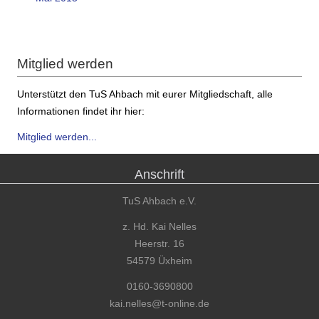
Mitglied werden
Unterstützt den TuS Ahbach mit eurer Mitgliedschaft, alle
Informationen findet ihr hier:
Mitglied werden...
Anschrift
TuS Ahbach e.V.
z. Hd. Kai Nelles
Heerstr. 16
54579 Üxheim
0160-3690800
kai.nelles@t-online.de