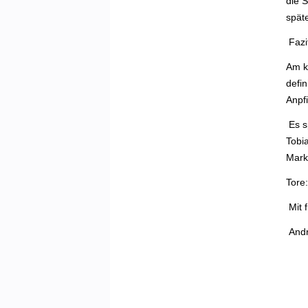
die 
spät
Fazi
Am k
defi
Anpfi
Es sp
Tobi
Marku
Tore:
Mit 
Andr