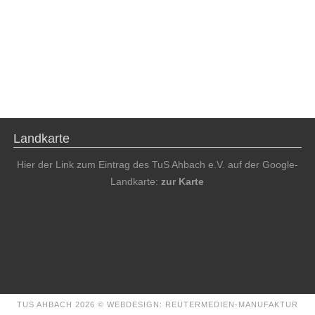
Landkarte
Hier der Link zum Eintrag des TuS Ahbach e.V. auf der Google-
Landkarte:
zur Karte
TUS AHBACH 2026 ©
WEBDESIGN: REUTERMEDIEN-MANUFAKTUR