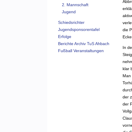
Abbr
2. Mannschaft
erkl
Jugend
akti
Schiedsrichter
verl
Jugendsponsorentafel
die P
Erfolge
Ecke 
Berichte Archiv TuS Ahbach
In de
Fußball Veranstaltungen
Stei
nehm
klar
Man 
Torh
durch
der 
der 
Vollg
Claus
vorn