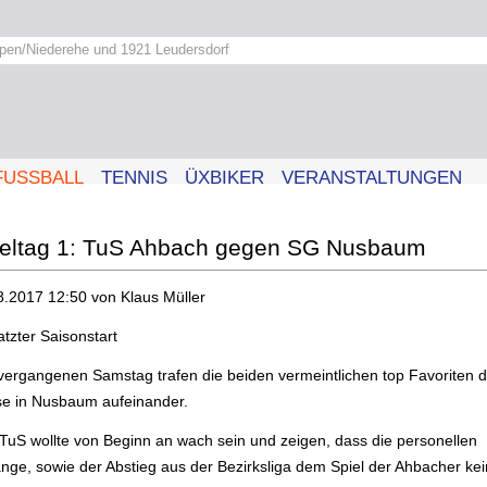
pen/Niederehe und 1921 Leudersdorf
FUSSBALL
TENNIS
ÜXBIKER
VERANSTALTUNGEN
ieltag 1: TuS Ahbach gegen SG Nusbaum
8.2017 12:50
von Klaus Müller
tzter Saisonstart
ergangenen Samstag trafen die beiden vermeintlichen top Favoriten d
se in Nusbaum aufeinander.
TuS wollte von Beginn an wach sein und zeigen, dass die personellen
nge, sowie der Abstieg aus der Bezirksliga dem Spiel der Ahbacher ke