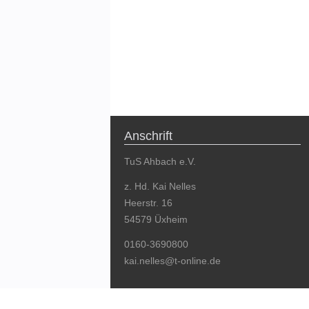
Anschrift
TuS Ahbach e.V.
z. Hd. Kai Nelles
Heerstr. 16
54579 Üxheim
0160-3690800
kai.nelles@t-online.de