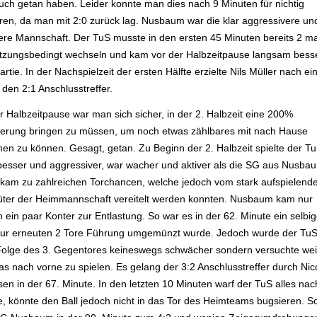
uch getan haben. Leider konnte man dies nach 9 Minuten für nichtig
ären, da man mit 2:0 zurück lag. Nusbaum war die klar aggressivere un
vere Mannschaft. Der TuS musste in den ersten 45 Minuten bereits 2 ma
etzungsbedingt wechseln und kam vor der Halbzeitpause langsam besse
artie. In der Nachspielzeit der ersten Hälfte erzielte Nils Müller nach ei
den 2:1 Anschlusstreffer.
r Halbzeitpause war man sich sicher, in der 2. Halbzeit eine 200%
gerung bringen zu müssen, um noch etwas zählbares mit nach Hause
en zu können. Gesagt, getan. Zu Beginn der 2. Halbzeit spielte der T
 besser und aggressiver, war wacher und aktiver als die SG aus Nusba
kam zu zahlreichen Torchancen, welche jedoch vom stark aufspielend
üter der Heimmannschaft vereitelt werden konnten. Nusbaum kam nur
 ein paar Konter zur Entlastung. So war es in der 62. Minute ein selbig
zur erneuten 2 Tore Führung umgemünzt wurde. Jedoch wurde der TuS
Folge des 3. Gegentores keineswegs schwächer sondern versuchte wei
as nach vorne zu spielen. Es gelang der 3:2 Anschlusstreffer durch Nic
en in der 67. Minute. In den letzten 10 Minuten warf der TuS alles nac
e, könnte den Ball jedoch nicht in das Tor des Heimteams bugsieren. So