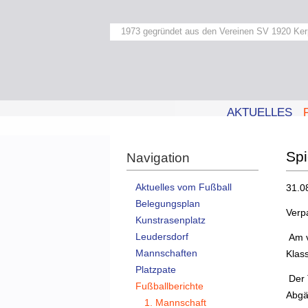
1973 gegründet aus den Vereinen SV 1920 Ker
AKTUELLES
Sp
Navigation
Aktuelles vom Fußball
31.0
Belegungsplan
Verpa
Kunstrasenplatz
Leudersdorf
Am v
Mannschaften
Klas
Platzpate
Der 
Fußballberichte
Abgä
1. Mannschaft