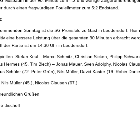
SG Nusbaum in der 90. Minute zum 4:2 und wenige Zeigerumdrehunge
er durch einen fragwürdigen Foulelfmeter zum 5:2 Endstand.
t:
ommenden Sonntag ist die SG Pronsfeld zu Gast in Leudersdorf. Hier
nitiv eine bessere Leistung über die gesamten 90 Minuten erbracht wer
ff der Partie ist um 14:30 Uhr in Leudersdorf.
ielten: Stefan Keul – Marco Schmitz, Christian Sicken, Philipp Schwarz
as Hermes (45. Tim Blech) – Jonas Mauer, Sven Adolphy, Nicolas Clau
s Schüler (72. Peter Grün), Nils Müller, David Kaster (19. Robin Danie
 Nils Müller (45.), Nicolas Clausen (67.)
freundlichen Grüßen
é Bischoff