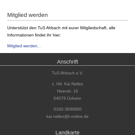
Mitglied werden
Unterstützt den TuS Ahbach mit eurer Mitgliedschaft, alle
Informationen findet ihr hier:
Mitglied werden...
Anschrift
TuS Ahbach e.V.
z. Hd. Kai Nelles
Heerstr. 16
54579 Üxheim
0160-3690800
kai.nelles@t-online.de
Landkarte