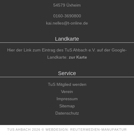
54579 Üxheim
0160-3690800
kai.nelles@t-online.de
Landkarte
Hier der Link zum Eintrag des TuS Ahbach e.V. auf der Google-
Landkarte:
zur Karte
Service
TuS Mitglied werden
Verein
Impressum
Sitemap
Datenschutz
TUS AHBACH 2026 ©
WEBDESIGN: REUTERMEDIEN-MANUFAKTUR