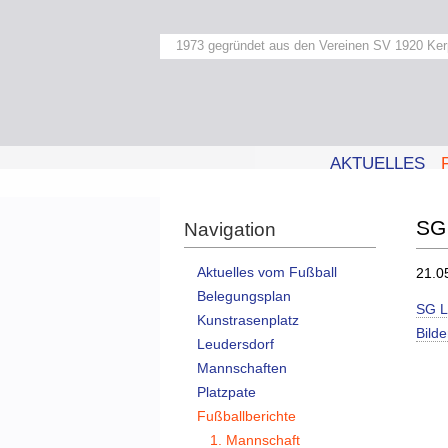
1973 gegründet aus den Vereinen SV 1920 Ker
AKTUELLES
SG 
Navigation
Aktuelles vom Fußball
21.0
Belegungsplan
SG L
Kunstrasenplatz
Bild
Leudersdorf
Mannschaften
Platzpate
Fußballberichte
1. Mannschaft