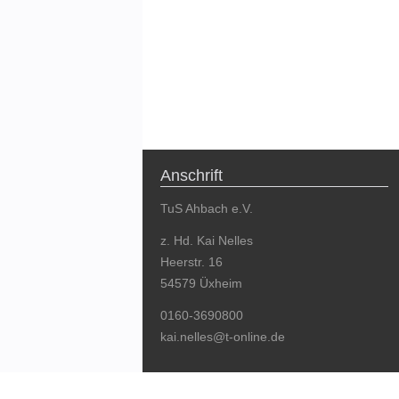
Anschrift
TuS Ahbach e.V.
z. Hd. Kai Nelles
Heerstr. 16
54579 Üxheim
0160-3690800
kai.nelles@t-online.de