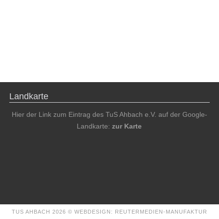
Landkarte
Hier der Link zum Eintrag des TuS Ahbach e.V. auf der Google-
Landkarte:
zur Karte
TUS AHBACH 2026 ©
WEBDESIGN: REUTERMEDIEN-MANUFAKTUR