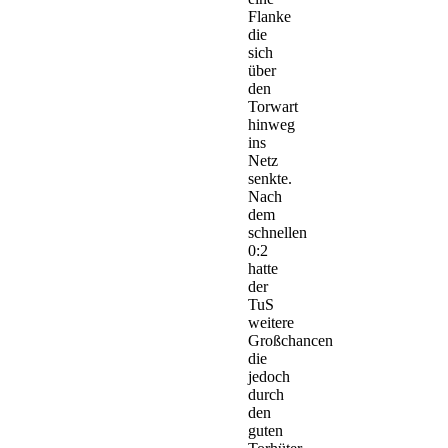
Flanke
die
sich
über
den
Torwart
hinweg
ins
Netz
senkte.
Nach
dem
schnellen
0:2
hatte
der
TuS
weitere
Großchancen
die
jedoch
durch
den
guten