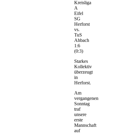
Kreisliga
A
Eifel
SG
Herforst
vs.
TuS
Ahbach
1:6
(0:3)
Starkes
Kollektiv
überzeugt
in
Herforst.
Am
vergangenen
Sonntag
traf
unsere
erste
Mannschaft
auf