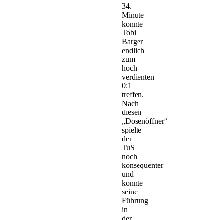
34.
Minute
konnte
Tobi
Barger
endlich
zum
hoch
verdienten
0:1
treffen.
Nach
diesen
„Dosenöffner“
spielte
der
TuS
noch
konsequenter
und
konnte
seine
Führung
in
der