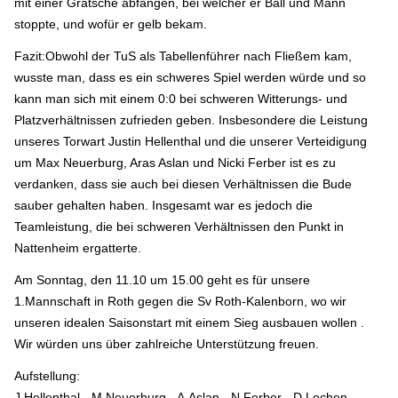
mit einer Grätsche abfangen, bei welcher er Ball und Mann
stoppte, und wofür er gelb bekam.
Fazit:Obwohl der TuS als Tabellenführer nach Fließem kam,
wusste man, dass es ein schweres Spiel werden würde und so
kann man sich mit einem 0:0 bei schweren Witterungs- und
Platzverhältnissen zufrieden geben. Insbesondere die Leistung
unseres Torwart Justin Hellenthal und die unserer Verteidigung
um Max Neuerburg, Aras Aslan und Nicki Ferber ist es zu
verdanken, dass sie auch bei diesen Verhältnissen die Bude
sauber gehalten haben. Insgesamt war es jedoch die
Teamleistung, die bei schweren Verhältnissen den Punkt in
Nattenheim ergatterte.
Am Sonntag, den 11.10 um 15.00 geht es für unsere
1.Mannschaft in Roth gegen die Sv Roth-Kalenborn, wo wir
unseren idealen Saisonstart mit einem Sieg ausbauen wollen .
Wir würden uns über zahlreiche Unterstützung freuen.
Aufstellung:
J.Hellenthal - M.Neuerburg - A.Aslan - N.Ferber - D.Lochen -