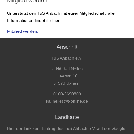
Mitglied werden
Unterstützt den TuS Ahbach mit eurer Mitgliedschaft, alle
Informationen findet ihr hier:
Mitglied werden...
Anschrift
TuS Ahbach e.V.
z. Hd. Kai Nelles
Heerstr. 16
54579 Üxheim
0160-3690800
kai.nelles@t-online.de
Landkarte
Hier der Link zum Eintrag des TuS Ahbach e.V. auf der Google-