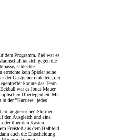
uf dem Programm. Ziel war es,
Mannschaft tat sich gegen die
hlpässe, schlechte
erreichte kein Spieler seine
 der Gastgeber einleitete, der
Gegentreffer konnte das Team
m Eckball war es Jonas Mauer,
r optischen Überlegenheit. Mit
 in der "Karriere" jedes
ul am gegnerischen Stürmer
uf den Ausgleich und eine
Leder über den Kasten.
nem Freistoß aus dem Halbfeld
e dann auch die Entscheidung
as Mauer mit einem