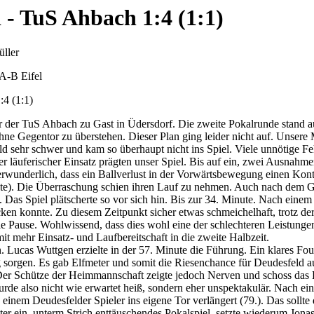
 - TuS Ahbach 1:4 (1:1)
ller
A-B Eifel
4 (1:1)
 der TuS Ahbach zu Gast in Üdersdorf. Die zweite Pokalrunde stand a
ne Gegentor zu überstehen. Dieser Plan ging leider nicht auf. Unsere 
d sehr schwer und kam so überhaupt nicht ins Spiel. Viele unnötige Fe
läuferischer Einsatz prägten unser Spiel. Bis auf ein, zwei Ausnahmen 
rwunderlich, dass ein Ballverlust in der Vorwärtsbewegung einen Konter
nute). Die Überraschung schien ihren Lauf zu nehmen. Auch nach dem 
 Das Spiel plätscherte so vor sich hin. Bis zur 34. Minute. Nach eine
cken konnte. Zu diesem Zeitpunkt sicher etwas schmeichelhaft, trotz de
e Pause. Wohlwissend, dass dies wohl eine der schlechteren Leistungen
mit mehr Einsatz- und Laufbereitschaft in die zweite Halbzeit.
n. Lucas Wuttgen erzielte in der 57. Minute die Führung. Ein klares Fo
g sorgen. Es gab Elfmeter und somit die Riesenchance für Deudesfeld a
Der Schütze der Heimmannschaft zeigte jedoch Nerven und schoss das 
de also nicht wie erwartet heiß, sondern eher unspektakulär. Nach ei
einem Deudesfelder Spieler ins eigene Tor verlängert (79.). Das sollt
er ein, unterm Strich enttäuschendes Pokalspiel, setzte wiederum Jon