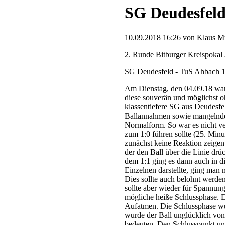
SG Deudesfeld
10.09.2018 16:26
von Klaus Mü
2. Runde Bitburger Kreispokal 
SG Deudesfeld - TuS Ahbach 1:
Am Dienstag, den 04.09.18 war
diese souverän und möglichst oh
klassentiefere SG aus Deudesfel
Ballannahmen sowie mangelnder 
Normalform. So war es nicht ve
zum 1:0 führen sollte (25. Mi
zunächst keine Reaktion zeigen.
der den Ball über die Linie drü
dem 1:1 ging es dann auch in di
Einzelnen darstellte, ging man 
Dies sollte auch belohnt werde
sollte aber wieder für Spannun
mögliche heiße Schlussphase. 
Aufatmen. Die Schlussphase wur
wurde der Ball unglücklich von 
bedeuten. Den Schlusspunkt unt