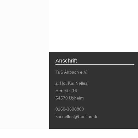
Anschrift
TuS Ahbach e.V.
z. Hd. Kai Nelles
Heerstr. 16
54579 Üxheim
0160-3690800
kai.nelles@t-online.de