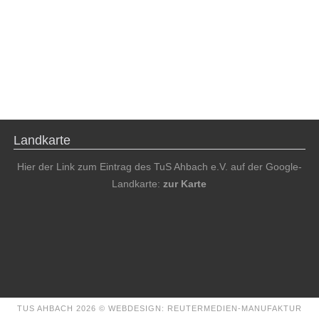
Landkarte
Hier der Link zum Eintrag des TuS Ahbach e.V. auf der Google-
Landkarte:
zur Karte
TUS AHBACH 2026 ©
WEBDESIGN: REUTERMEDIEN-MANUFAKTUR