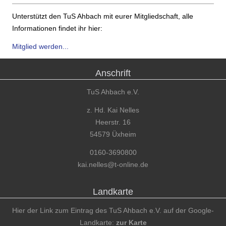
Unterstützt den TuS Ahbach mit eurer Mitgliedschaft, alle
Informationen findet ihr hier:
Mitglied werden...
Anschrift
TuS Ahbach e.V.
z. Hd. Kai Nelles
Heerstr. 16
54579 Üxheim
0160-3690800
kai.nelles@t-online.de
Landkarte
Hier der Link zum Eintrag des TuS Ahbach e.V. auf der Google-
Landkarte:
zur Karte