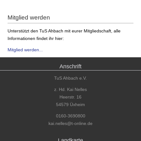
Mitglied werden
Unterstützt den TuS Ahbach mit eurer Mitgliedschaft, alle
Informationen findet ihr hier:
Mitglied werden...
Anschrift
TuS Ahbach e.V.
z. Hd. Kai Nelles
Heerstr. 16
54579 Üxheim
0160-3690800
kai.nelles@t-online.de
Landkarte