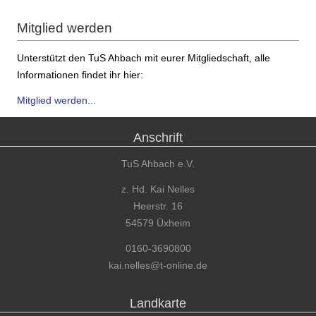
Mitglied werden
Unterstützt den TuS Ahbach mit eurer Mitgliedschaft, alle
Informationen findet ihr hier:
Mitglied werden...
Anschrift
TuS Ahbach e.V.
z. Hd. Kai Nelles
Heerstr. 16
54579 Üxheim
0160-3690800
kai.nelles@t-online.de
Landkarte