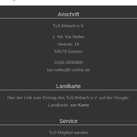
Anschrift
TuS Ahbach e.V.
z. Hd. Kai Nelles
Heerstr. 16
54579 Üxheim
0160-3690800
kai.nelles@t-online.de
Landkarte
Hier der Link zum Eintrag des TuS Ahbach e.V. auf der Google-
Landkarte:
zur Karte
Service
TuS Mitglied werden