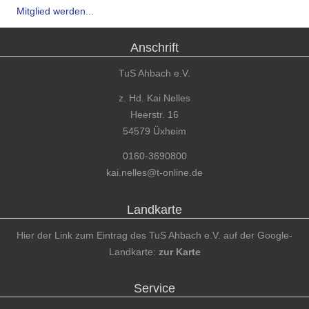
Mitglied werden...
Anschrift
TuS Ahbach e.V.
z. Hd. Kai Nelles
Heerstr. 16
54579 Üxheim
0160-3690800
kai.nelles@t-online.de
Landkarte
Hier der Link zum Eintrag des TuS Ahbach e.V. auf der Google-
Landkarte:
zur Karte
Service