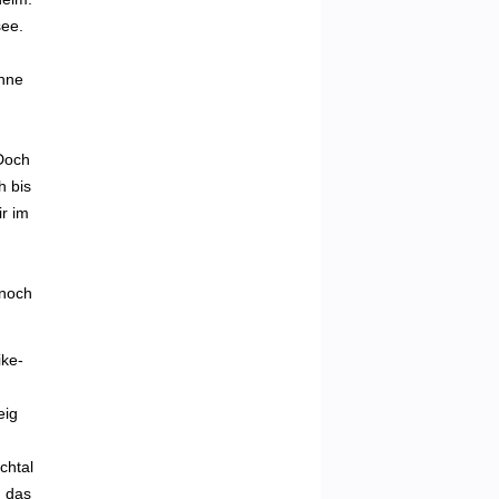
see.
ohne
 Doch
h bis
r im
n
 noch
ike-
eig
chtal
h das