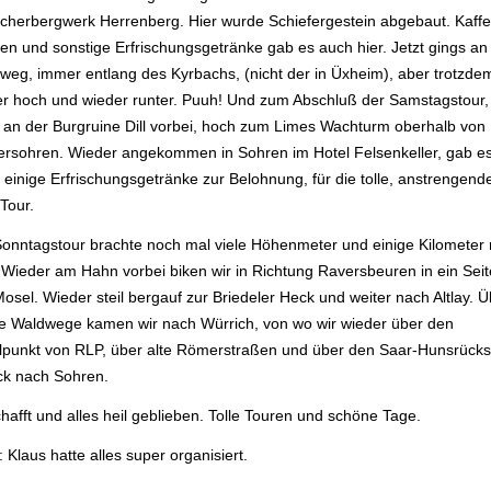
cherbergwerk Herrenberg. Hier wurde Schiefergestein abgebaut. Kaffe
en und sonstige Erfrischungsgetränke gab es auch hier. Jetzt gings an
weg, immer entlang des Kyrbachs, (nicht der in Üxheim), aber trotzde
r hoch und wieder runter. Puuh! Und zum Abschluß der Samstagstour,
 an der Burgruine Dill vorbei, hoch zum Limes Wachturm oberhalb von
ersohren. Wieder angekommen in Sohren im Hotel Felsenkeller, gab e
 einige Erfrischungsgetränke zur Belohnung, für die tolle, anstrengend
Tour.
Sonntagstour brachte noch mal viele Höhenmeter und einige Kilometer 
. Wieder am Hahn vorbei biken wir in Richtung Raversbeuren in ein Seit
osel. Wieder steil bergauf zur Briedeler Heck und weiter nach Altlay. 
ge Waldwege kamen wir nach Würrich, von wo wir wieder über den
elpunkt von RLP, über alte Römerstraßen und über den Saar-Hunsrücks
ck nach Sohren.
afft und alles heil geblieben. Tolle Touren und schöne Tage.
: Klaus hatte alles super organisiert.