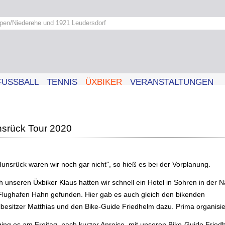
pen/Niederehe und 1921 Leudersdorf
FUSSBALL
TENNIS
ÜXBIKER
VERANSTALTUNGEN
srück Tour 2020
Hunsrück waren wir noch gar nicht", so hieß es bei der Vorplanung.
h unseren Üxbiker Klaus hatten wir schnell ein Hotel in Sohren in der 
Flughafen Hahn gefunden. Hier gab es auch gleich den bikenden
lbesitzer Matthias und den Bike-Guide Friedhelm dazu. Prima organisie
ging es am Freitag, nach kurzer Anreise, mit unseren Bike-Guide Fried