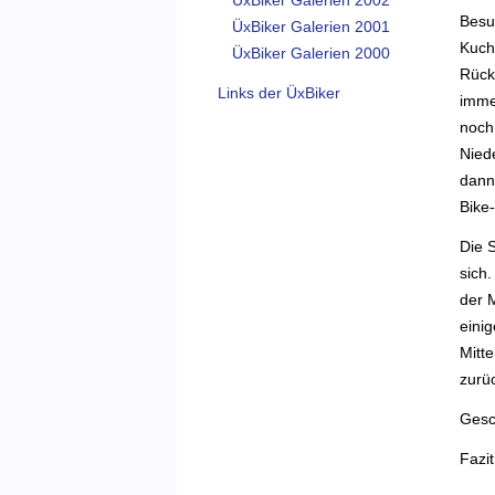
ÜxBiker Galerien 2002
Besu
ÜxBiker Galerien 2001
Kuch
ÜxBiker Galerien 2000
Rück
Links der ÜxBiker
imme
noch
Nied
dann
Bike-
Die 
sich
der M
eini
Mitt
zurü
Gesch
Fazit