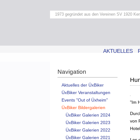
1973 gegründet aus den Vereinen SV 1920 Ker
AKTUELLES
Navigation
Hun
Aktuelles der ÜxBiker
ÜxBiker Veranstaltungen
Events "Out of Üxheim"
"Im 
ÜxBiker Bildergalerien
Durc
ÜxBiker Galerien 2024
von 
ÜxBiker Galerien 2023
Hote
ÜxBiker Galerien 2022
ÜxBiker Galerien 2021
Los 