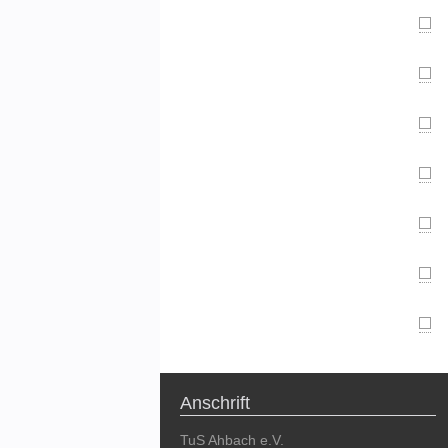
Anschrift
TuS Ahbach e.V.