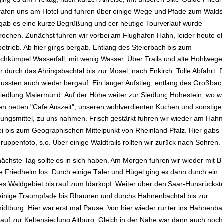
trafen uns am Hotel und fuhren über einige Wege und Pfade zum Wald
 gab es eine kurze Begrüßung und der heutige Tourverlauf wurde
rochen. Zunächst fuhren wir vorbei am Flughafen Hahn, leider heute 
betrieb. Ab hier gings bergab. Entlang des Steierbach bis zum
chkümpel Wasserfall, mit wenig Wasser. Über Trails und alte Hohlwege
r durch das Ahringsbachtal bis zur Mosel, nach Enkirch. Tolle Abfahrt.
mussten auch wieder bergauf. Ein langer Aufstieg, entlang des Großbac
Siedlung Maiermund. Auf der Höhe weiter zur Siedlung Hohestein, wo wi
nen netten "Cafe Auszeit", unseren wohlverdienten Kuchen und sonstige
kungsmittel, zu uns nahmen. Frisch gestärkt fuhren wir wieder am Hah
ei bis zum Geographischen Mittelpunkt von Rheinland-Pfalz. Hier gabs
ruppenfoto, s.o. Über einige Waldtrails rollten wir zurück nach Sohren.
nächste Tag sollte es in sich haben. Am Morgen fuhren wir wieder mit B
e Friedhelm los. Durch einige Täler und Hügel ging es dann durch ein
es Waldgebiet bis rauf zum Idarkopf. Weiter über den Saar-Hunsrückst
einige Traumpfade bis Rhaunen und durchs Hahnenbachtal bis zur
idtburg. Hier war erst mal Pause. Von hier wieder runter ins Hahnenba
rauf zur Keltensiedlung Altburg. Gleich in der Nähe war dann auch noc