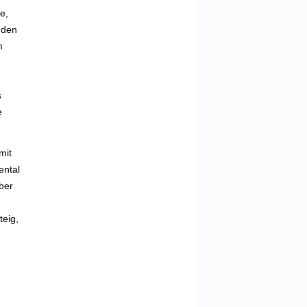
e,
 den
m
s
e
mit
ental
Über
teig,