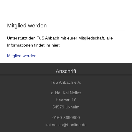
Mitglied werden
Unterstützt den TuS Ahbach mit eurer Mitgliedschaft, alle
Informationen findet ihr hier:
Mitglied werden...
Anschrift
TuS Ahbach e.V.
z. Hd. Kai Nelles
Heerstr. 16
54579 Üxheim
0160-3690800
kai.nelles@t-online.de