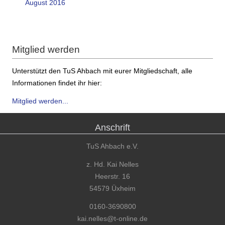
August 2016
Mitglied werden
Unterstützt den TuS Ahbach mit eurer Mitgliedschaft, alle
Informationen findet ihr hier:
Mitglied werden...
Anschrift
TuS Ahbach e.V.
z. Hd. Kai Nelles
Heerstr. 16
54579 Üxheim
0160-3690800
kai.nelles@t-online.de