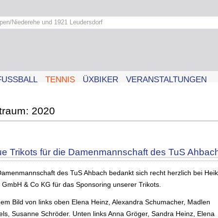
pen/Niederehe und 1921 Leudersdorf
FUSSBALL
TENNIS
ÜXBIKER
VERANSTALTUNGEN
2020
e Trikots für die Damenmannschaft des TuS Ahbac
Damenmannschaft des TuS Ahbach bedankt sich recht herzlich bei Hei
e GmbH & Co KG für das Sponsoring unserer Trikots.
dem Bild von links oben Elena Heinz, Alexandra Schumacher, Madlen
els, Susanne Schröder. Unten links Anna Gröger, Sandra Heinz, Elena