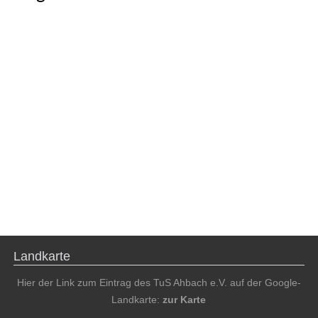
Landkarte
Hier der Link zum Eintrag des TuS Ahbach e.V. auf der Google-
Landkarte:
zur Karte