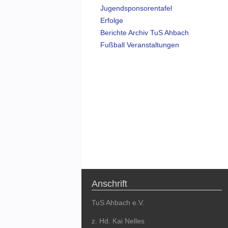
Jugendsponsorentafel
Erfolge
Berichte Archiv TuS Ahbach
Fußball Veranstaltungen
Anschrift
TuS Ahbach e.V.
z. Hd. Kai Nelles