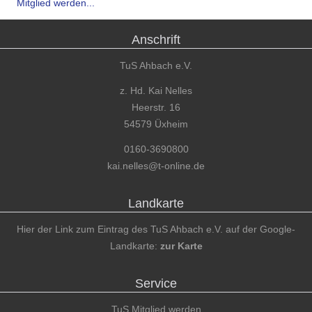
Mitglied werden...
Anschrift
TuS Ahbach e.V.
z. Hd. Kai Nelles
Heerstr. 16
54579 Üxheim
0160-3690800
kai.nelles@t-online.de
Landkarte
Hier der Link zum Eintrag des TuS Ahbach e.V. auf der Google-
Landkarte:
zur Karte
Service
TuS Mitglied werden