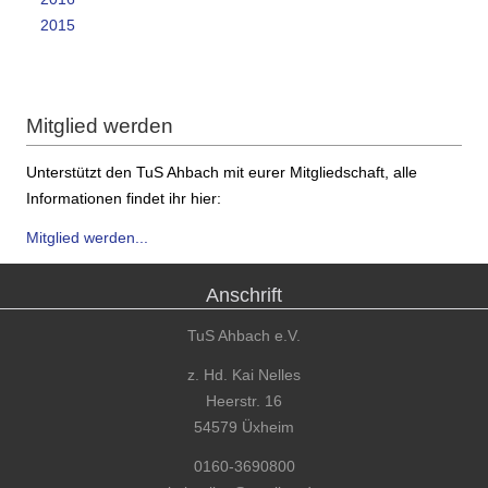
2015
Mitglied werden
Unterstützt den TuS Ahbach mit eurer Mitgliedschaft, alle
Informationen findet ihr hier:
Mitglied werden...
Anschrift
TuS Ahbach e.V.
z. Hd. Kai Nelles
Heerstr. 16
54579 Üxheim
0160-3690800