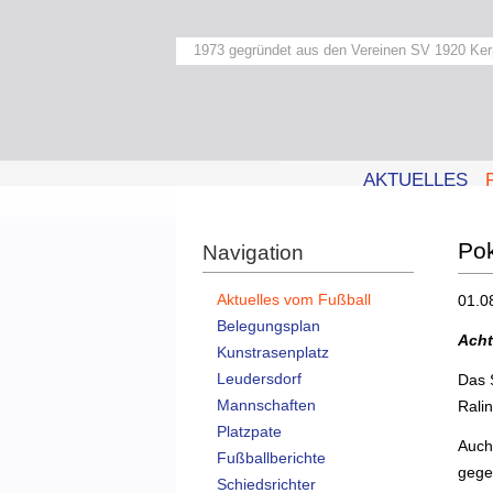
1973 gegründet aus den Vereinen SV 1920 Ker
AKTUELLES
Pok
Navigation
Aktuelles vom Fußball
01.0
Belegungsplan
Acht
Kunstrasenplatz
Leudersdorf
Das 
Mannschaften
Rali
Platzpate
Auch
Fußballberichte
gege
Schiedsrichter