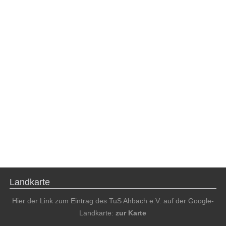
Landkarte
Hier der Link zum Eintrag des TuS Ahbach e.V. auf der Google-
Landkarte:
zur Karte